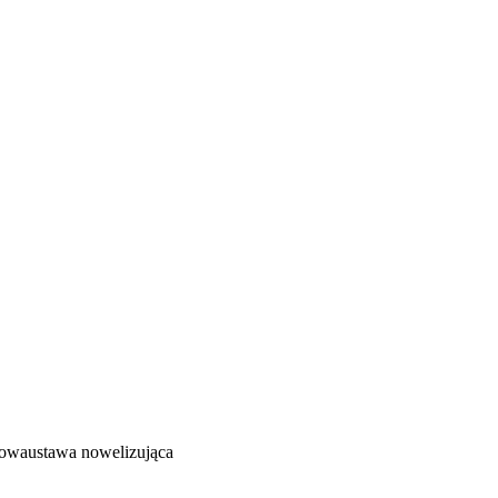
kowa
ustawa nowelizująca