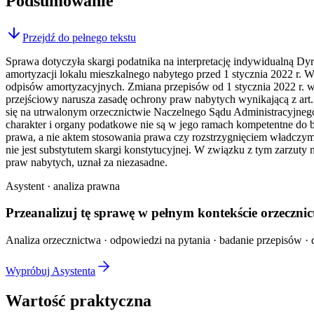
Podsumowanie
Przejdź do pełnego tekstu
Sprawa dotyczyła skargi podatnika na interpretację indywidualną Dy
amortyzacji lokalu mieszkalnego nabytego przed 1 stycznia 2022 r. 
odpisów amortyzacyjnych. Zmiana przepisów od 1 stycznia 2022 r. w
przejściowy narusza zasadę ochrony praw nabytych wynikającą z art.
się na utrwalonym orzecznictwie Naczelnego Sądu Administracyjneg
charakter i organy podatkowe nie są w jego ramach kompetentne do b
prawa, a nie aktem stosowania prawa czy rozstrzygnięciem władczym.
nie jest substytutem skargi konstytucyjnej. W związku z tym zarzuty
praw nabytych, uznał za niezasadne.
Asystent · analiza prawna
Przeanalizuj tę sprawę w
pełnym kontekście
orzecznic
Analiza orzecznictwa · odpowiedzi na pytania · badanie przepisów · d
Wypróbuj Asystenta
Wartość praktyczna