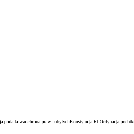
cja podatkowa
ochrona praw nabytych
Konstytucja RP
Ordynacja podat