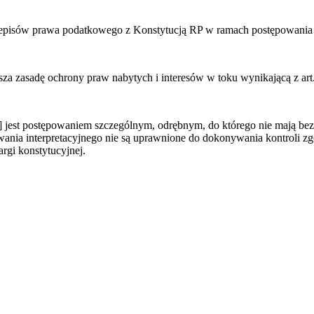
rzepisów prawa podatkowego z Konstytucją RP w ramach postępowania 
za zasadę ochrony praw nabytych i interesów w toku wynikającą z art.
.] jest postępowaniem szczególnym, odrębnym, do którego nie mają b
ania interpretacyjnego nie są uprawnione do dokonywania kontroli zg
rgi konstytucyjnej.