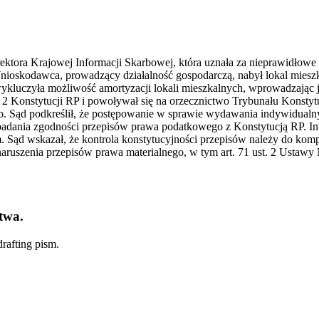
rektora Krajowej Informacji Skarbowej, która uznała za nieprawidłow
Wnioskodawca, prowadzący działalność gospodarczą, nabył lokal miesz
ykluczyła możliwość amortyzacji lokali mieszkalnych, wprowadzając j
 2 Konstytucji RP i powoływał się na orzecznictwo Trybunału Konstyt
o. Sąd podkreślił, że postępowanie w sprawie wydawania indywidualn
adania zgodności przepisów prawa podatkowego z Konstytucją RP. Inte
 Sąd wskazał, że kontrola konstytucyjności przepisów należy do komp
 naruszenia przepisów prawa materialnego, w tym art. 71 ust. 2 Ustaw
twa.
rafting pism.