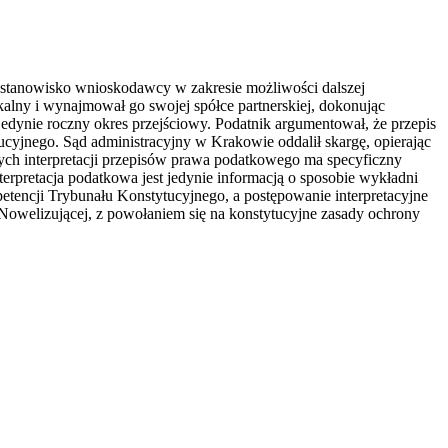
e stanowisko wnioskodawcy w zakresie możliwości dalszej
kalny i wynajmował go swojej spółce partnerskiej, dokonując
edynie roczny okres przejściowy. Podatnik argumentował, że przepis
ucyjnego. Sąd administracyjny w Krakowie oddalił skargę, opierając
ych interpretacji przepisów prawa podatkowego ma specyficzny
rpretacja podatkowa jest jedynie informacją o sposobie wykładni
etencji Trybunału Konstytucyjnego, a postępowanie interpretacyjne
y Nowelizującej, z powołaniem się na konstytucyjne zasady ochrony