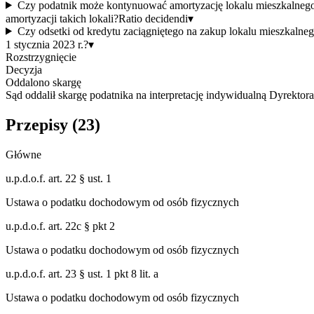
Czy podatnik może kontynuować amortyzację lokalu mieszkalnego 
amortyzacji takich lokali?
Ratio decidendi
▾
Czy odsetki od kredytu zaciągniętego na zakup lokalu mieszkaln
1 stycznia 2023 r.?
▾
Rozstrzygnięcie
Decyzja
Oddalono skargę
Sąd oddalił skargę podatnika na interpretację indywidualną Dyrektor
Przepisy (
23
)
Główne
u.p.d.o.f. art. 22 § ust. 1
Ustawa o podatku dochodowym od osób fizycznych
u.p.d.o.f. art. 22c § pkt 2
Ustawa o podatku dochodowym od osób fizycznych
u.p.d.o.f. art. 23 § ust. 1 pkt 8 lit. a
Ustawa o podatku dochodowym od osób fizycznych