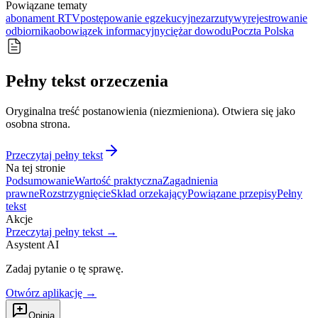
Powiązane tematy
abonament RTV
postępowanie egzekucyjne
zarzuty
wyrejestrowanie
odbiornika
obowiązek informacyjny
ciężar dowodu
Poczta Polska
Pełny tekst orzeczenia
Oryginalna treść postanowienia (niezmieniona). Otwiera się jako
osobna strona.
Przeczytaj pełny tekst
Na tej stronie
Podsumowanie
Wartość praktyczna
Zagadnienia
prawne
Rozstrzygnięcie
Skład orzekający
Powiązane przepisy
Pełny
tekst
Akcje
Przeczytaj pełny tekst →
Asystent AI
Zadaj pytanie o tę sprawę.
Otwórz aplikację →
Opinia