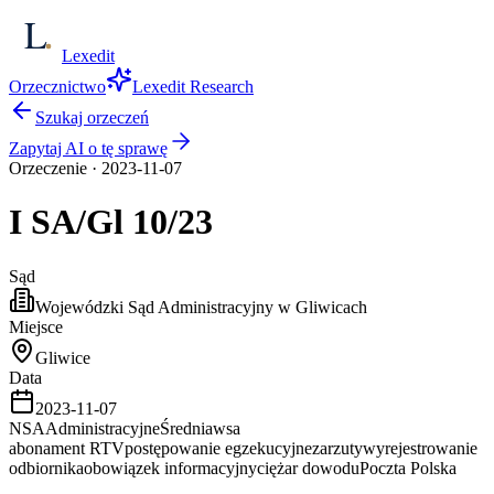
Lexedit
Orzecznictwo
Lexedit Research
Szukaj orzeczeń
Zapytaj AI o tę sprawę
Orzeczenie
·
2023-11-07
I SA/Gl
10/23
Sąd
Wojewódzki Sąd Administracyjny w Gliwicach
Miejsce
Gliwice
Data
2023-11-07
NSA
Administracyjne
Średnia
wsa
abonament RTV
postępowanie egzekucyjne
zarzuty
wyrejestrowanie
odbiornika
obowiązek informacyjny
ciężar dowodu
Poczta Polska