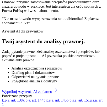
i stanowi przykład zastosowania przepisów proceduralnych oraz
ciężaru dowodu w praktyce. Jest interesująca dla osób spornych z
Poczta Polską w kwestii abonamentu.
“
Nie masz dowodu wyrejestrowania radioodbiornika? Zapłacisz
abonament RTV!
”
Asystent AI dla prawników
Twój asystent do
analizy prawnej
.
Zadaj pytanie prawne, zleć analizę orzecznictwa i przepisów, lub
poproś o projekt pisma — AI przeszuka polskie orzecznictwo i
aktualne akty prawne.
Analiza orzecznictwa i przepisów
Drafting pism i dokumentów
Odpowiedzi na pytania prawne
Pogłębiona analiza z doktryny
Wypróbuj Asystenta AI za darmo
Powiązane przepisy
k.p.a. art. 138
k.p.a. art. 144
p.p.s.a. art. 145
p.p.s.a. art. 151
u.s.a. art.
1