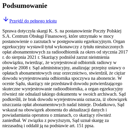
Podsumowanie
Przejdź do pełnego tekstu
Sprawa dotyczyła skargi K. S. na postanowienie Poczty Polskiej
S.A. Centrum Obsługi Finansowej, które utrzymało w mocy
postanowienie o zarzutach w postępowaniu egzekucyjnym. Organ
egzekucyjny wystawił tytuł wykonawczy z tytułu nieuiszczonych
opłat abonamentowych za radioodbiornik za okres od stycznia 2017
r. do sierpnia 2021 r. Skarżący podniósł zarzut nieistnienia
obowiązku, twierdząc, że wyrejestrował odbiornik radiowy w
połowie 2008 r. Sąd administracyjny, analizując przepisy ustawy o
opłatach abonamentowych oraz orzecznictwo, stwierdził, że ciężar
dowodu wyrejestrowania odbiornika spoczywa na abonencie. W
ocenie Sądu, skarżący nie przedstawił dowodu potwierdzającego
skuteczne wyrejestrowanie radioodbiornika, a organ egzekucyjny
również nie odnalazł takiego dokumentu w swoich archiwach. Sąd
podkreślił, że brak dowodu wyrejestrowania oznacza, iż obowiązek
uiszczania opłat abonamentowych nadal istnieje. Dodatkowo, Sąd
wskazał na obowiązek abonenta do aktualizacji danych i
powiadamiania operatora o zmianach, co skarżący również
zaniedbał. W związku z powyższym, Sąd uznał skargę za
niezasadną i oddalił ją na podstawie art. 151 ppsa.