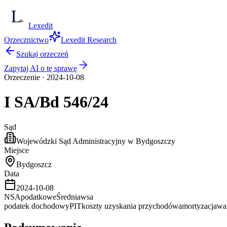
Lexedit
Orzecznictwo
Lexedit Research
Szukaj orzeczeń
Zapytaj AI o tę sprawę
Orzeczenie
·
2024-10-08
I SA/Bd
546/24
Sąd
Wojewódzki Sąd Administracyjny w Bydgoszczy
Miejsce
Bydgoszcz
Data
2024-10-08
NSA
podatkowe
Średnia
wsa
podatek dochodowy
PIT
koszty uzyskania przychodów
amortyzacja
war