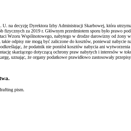
 U. na decyzję Dyrektora Izby Administracji Skarbowej, która utrz
 fizycznych za 2019 r. Głównym przedmiotem sporu było prawo podat
staci Wzoru Wspólnotowego, nabytego w drodze darowizny od żony w 20
, takie odpisy nie mogą być zaliczone do kosztów, ponieważ nabycie n
dkreślając, że podatnik nie poniósł kosztów nabycia ani wytworzenia w
ntację skarżącego dotyczącą ochrony praw nabytych i interesów w to
skargę, uznając, że organy podatkowe prawidłowo zastosowały przepis
twa.
rafting pism.