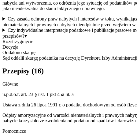
nabycia ani wytworzenia, co odróżnia jego sytuację od podatników p
jako nieadekwatna do stanu faktycznego i prawnego.
Czy zasada ochrony praw nabytych i interesów w toku, wynikając
niematerialnych i prawnych nabytych nieodpłatnie przed wejściem w 
Czy indywidualne interpretacje podatkowe i publikacje prasowe
przepisów?
▾
Rozstrzygnięcie
Decyzja
Oddalono skargę
Sąd oddalił skargę podatnika na decyzję Dyrektora Izby Administracj
Przepisy (
16
)
Główne
u.p.d.o.f. art. 23 § ust. 1 pkt 45a lit. a
Ustawa z dnia 26 lipca 1991 r. o podatku dochodowym od osób fizy
Odpisy amortyzacyjne od wartości niematerialnych i prawnych nabyt
nabycie korzystało ze zwolnienia od podatku od spadków i darowizn
Pomocnicze