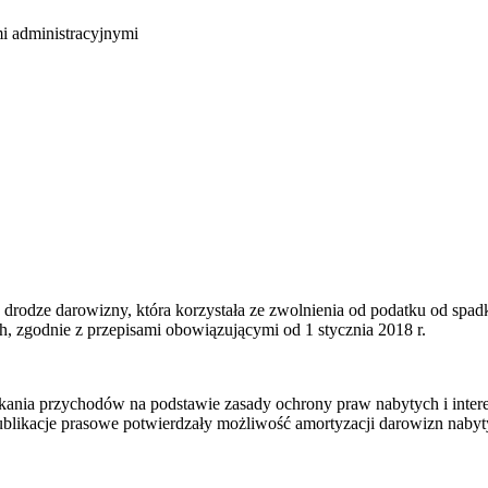
mi administracyjnymi
w drodze darowizny, która korzystała ze zwolnienia od podatku od spa
, zgodnie z przepisami obowiązującymi od 1 stycznia 2018 r.
kania przychodów na podstawie zasady ochrony praw nabytych i intere
ublikacje prasowe potwierdzały możliwość amortyzacji darowizn nabyt