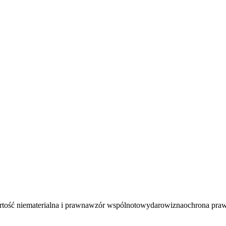
tość niematerialna i prawna
wzór wspólnotowy
darowizna
ochrona pra