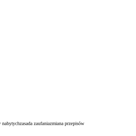
w nabytych
zasada zaufania
zmiana przepisów