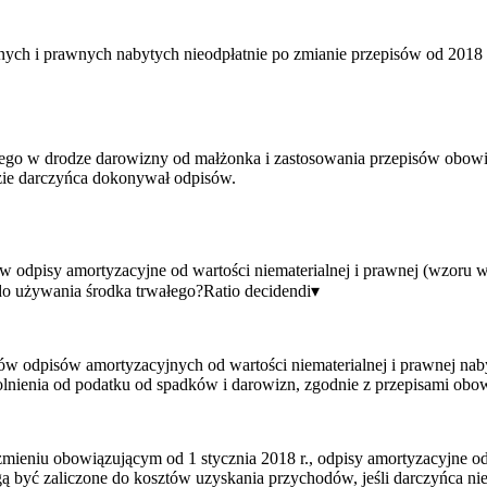
alnych i prawnych nabytych nieodpłatnie po zmianie przepisów od 2018
wego w drodze darowizny od małżonka i zastosowania przepisów obowią
dzie darczyńca dokonywał odpisów.
 odpisy amortyzacyjne od wartości niematerialnej i prawnej (wzoru 
 do używania środka trwałego?
Ratio decidendi
▾
ów odpisów amortyzacyjnych od wartości niematerialnej i prawnej nab
 zwolnienia od podatku od spadków i darowizn, zgodnie z przepisami
 brzmieniu obowiązującym od 1 stycznia 2018 r., odpisy amortyzacyjne o
ą być zaliczone do kosztów uzyskania przychodów, jeśli darczyńca ni