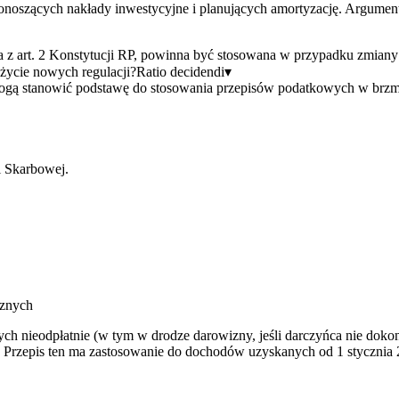
onoszących nakłady inwestycyjne i planujących amortyzację. Argument
a z art. 2 Konstytucji RP, powinna być stosowana w przypadku zmian
życie nowych regulacji?
Ratio decidendi
▾
 mogą stanowić podstawę do stosowania przepisów podatkowych w brzm
i Skarbowej.
cznych
ych nieodpłatnie (w tym w drodze darowizny, jeśli darczyńca nie doko
. Przepis ten ma zastosowanie do dochodów uzyskanych od 1 stycznia 