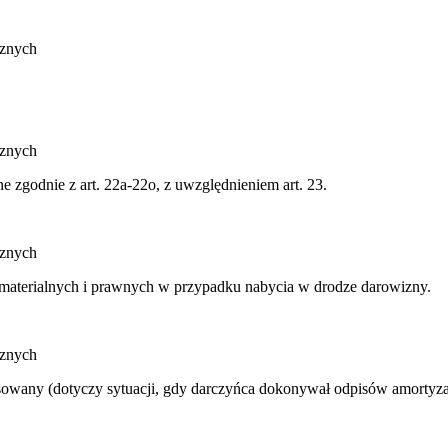
cznych
cznych
zgodnie z art. 22a-22o, z uwzględnieniem art. 23.
cznych
ematerialnych i prawnych w przypadku nabycia w drodze darowizny.
cznych
 stosowany (dotyczy sytuacji, gdy darczyńca dokonywał odpisów amortyz