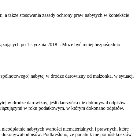
 r., a także stosowania zasady ochrony praw nabytych w kontekście
zujących po 1 stycznia 2018 r. Może być mniej bezpośrednio
wspólnotowego) nabytej w drodze darowizny od małżonka, w sytuacji
ytej w drodze darowizny, jeśli darczyńca nie dokonywał odpisów
 obowiązującymi w roku podatkowym, w którym dokonano odpisów.
d nieodpłatnie nabytych wartości niematerialnych i prawnych, które
e dokonywał odpisów. Podkreślono, że podatnik nie poniósł kosztów