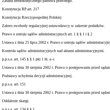
Zasada demokratycznego państwa prawnego.
Konstytucja RP art. 217
Konstytucja Rzeczypospolitej Polskiej
Zakres swobody regulacyjnej ustawodawcy w zakresie podatków.
Prawo o ustroju sądów administracyjnych art. 1 § § 1 i § 2
Ustawa z dnia 25 lipca 2002 r. Prawo o ustroju sądów administracyj
Kontrola sądów administracyjnych nad aktami administracyjnymi.
p.p.s.a. art. 145 § § 1 pkt 1 lit. a–c
Ustawa z dnia 30 sierpnia 2002 r. Prawo o postępowaniu przed sąda
Podstawy uchylenia decyzji administracyjnej.
p.p.s.a. art. 151
Ustawa z dnia 30 sierpnia 2002 r. Prawo o postępowaniu przed sąda
Oddalenie skargi.
p.p.s.a. art. 134 § § 1