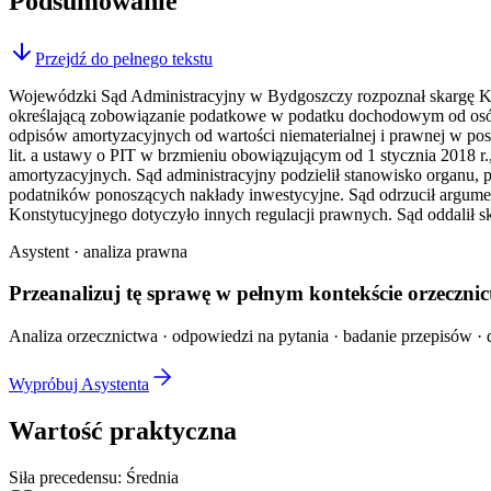
Podsumowanie
Przejdź do pełnego tekstu
Wojewódzki Sąd Administracyjny w Bydgoszczy rozpoznał skargę K.
określającą zobowiązanie podatkowe w podatku dochodowym od osób
odpisów amortyzacyjnych od wartości niematerialnej i prawnej w po
lit. a ustawy o PIT w brzmieniu obowiązującym od 1 stycznia 2018 r.
amortyzacyjnych. Sąd administracyjny podzielił stanowisko organu, po
podatników ponoszących nakłady inwestycyjne. Sąd odrzucił argume
Konstytucyjnego dotyczyło innych regulacji prawnych. Sąd oddalił 
Asystent · analiza prawna
Przeanalizuj tę sprawę w
pełnym kontekście
orzecznic
Analiza orzecznictwa · odpowiedzi na pytania · badanie przepisów · d
Wypróbuj Asystenta
Wartość praktyczna
Siła precedensu:
Średnia