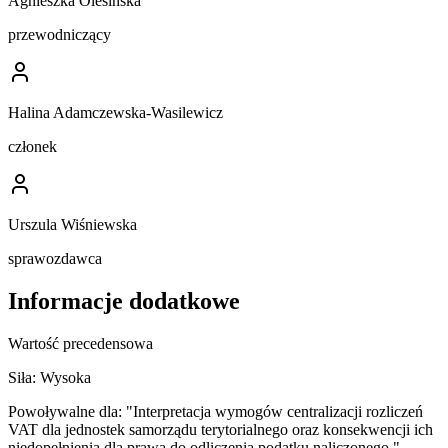
Agnieszka Olesińska
przewodniczący
Halina Adamczewska-Wasilewicz
członek
Urszula Wiśniewska
sprawozdawca
Informacje dodatkowe
Wartość precedensowa
Siła:
Wysoka
Powoływalne dla:
"Interpretacja wymogów centralizacji rozliczeń
VAT dla jednostek samorządu terytorialnego oraz konsekwencji ich
niedopełnienia dla prawa do odliczenia podatku naliczonego."