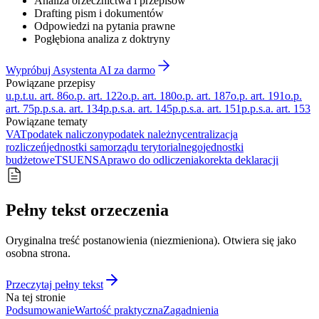
Analiza orzecznictwa i przepisów
Drafting pism i dokumentów
Odpowiedzi na pytania prawne
Pogłębiona analiza z doktryny
Wypróbuj Asystenta AI za darmo
Powiązane przepisy
u.p.t.u. art. 86
o.p. art. 122
o.p. art. 180
o.p. art. 187
o.p. art. 191
o.p.
art. 75
p.p.s.a. art. 134
p.p.s.a. art. 145
p.p.s.a. art. 151
p.p.s.a. art. 153
Powiązane tematy
VAT
podatek naliczony
podatek należny
centralizacja
rozliczeń
jednostki samorządu terytorialnego
jednostki
budżetowe
TSUE
NSA
prawo do odliczenia
korekta deklaracji
Pełny tekst orzeczenia
Oryginalna treść postanowienia (niezmieniona). Otwiera się jako
osobna strona.
Przeczytaj pełny tekst
Na tej stronie
Podsumowanie
Wartość praktyczna
Zagadnienia