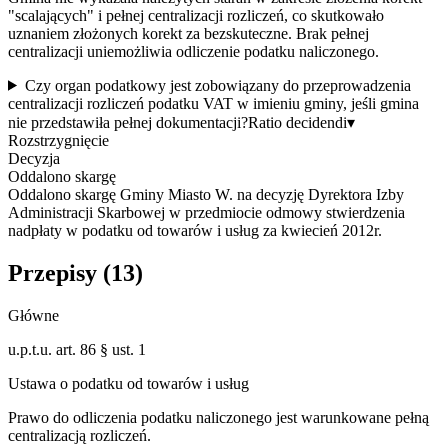
"scalających" i pełnej centralizacji rozliczeń, co skutkowało
uznaniem złożonych korekt za bezskuteczne. Brak pełnej
centralizacji uniemożliwia odliczenie podatku naliczonego.
Czy organ podatkowy jest zobowiązany do przeprowadzenia
centralizacji rozliczeń podatku VAT w imieniu gminy, jeśli gmina
nie przedstawiła pełnej dokumentacji?
Ratio decidendi
▾
Rozstrzygnięcie
Decyzja
Oddalono skargę
Oddalono skargę Gminy Miasto W. na decyzję Dyrektora Izby
Administracji Skarbowej w przedmiocie odmowy stwierdzenia
nadpłaty w podatku od towarów i usług za kwiecień 2012r.
Przepisy (
13
)
Główne
u.p.t.u. art. 86 § ust. 1
Ustawa o podatku od towarów i usług
Prawo do odliczenia podatku naliczonego jest warunkowane pełną
centralizacją rozliczeń.