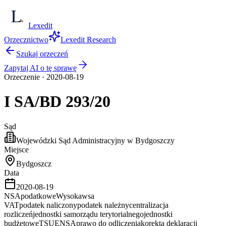
Lexedit
Orzecznictwo
Lexedit Research
Szukaj orzeczeń
Zapytaj AI o tę sprawę
Orzeczenie
·
2020-08-19
I SA/BD
293/20
Sąd
Wojewódzki Sąd Administracyjny w Bydgoszczy
Miejsce
Bydgoszcz
Data
2020-08-19
NSA
podatkowe
Wysoka
wsa
VAT
podatek naliczony
podatek należny
centralizacja
rozliczeń
jednostki samorządu terytorialnego
jednostki
budżetowe
TSUE
NSA
prawo do odliczenia
korekta deklaracji