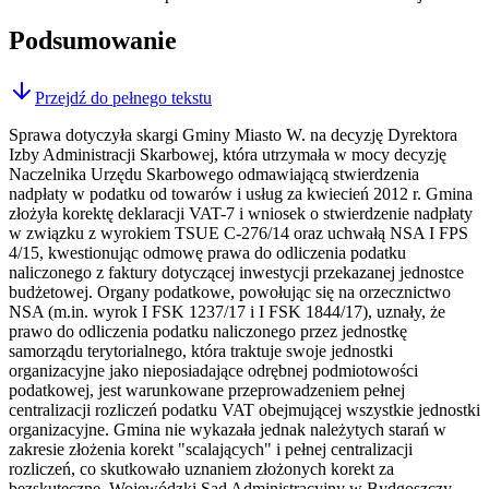
Podsumowanie
Przejdź do pełnego tekstu
Sprawa dotyczyła skargi Gminy Miasto W. na decyzję Dyrektora
Izby Administracji Skarbowej, która utrzymała w mocy decyzję
Naczelnika Urzędu Skarbowego odmawiającą stwierdzenia
nadpłaty w podatku od towarów i usług za kwiecień 2012 r. Gmina
złożyła korektę deklaracji VAT-7 i wniosek o stwierdzenie nadpłaty
w związku z wyrokiem TSUE C-276/14 oraz uchwałą NSA I FPS
4/15, kwestionując odmowę prawa do odliczenia podatku
naliczonego z faktury dotyczącej inwestycji przekazanej jednostce
budżetowej. Organy podatkowe, powołując się na orzecznictwo
NSA (m.in. wyrok I FSK 1237/17 i I FSK 1844/17), uznały, że
prawo do odliczenia podatku naliczonego przez jednostkę
samorządu terytorialnego, która traktuje swoje jednostki
organizacyjne jako nieposiadające odrębnej podmiotowości
podatkowej, jest warunkowane przeprowadzeniem pełnej
centralizacji rozliczeń podatku VAT obejmującej wszystkie jednostki
organizacyjne. Gmina nie wykazała jednak należytych starań w
zakresie złożenia korekt "scalających" i pełnej centralizacji
rozliczeń, co skutkowało uznaniem złożonych korekt za
bezskuteczne. Wojewódzki Sąd Administracyjny w Bydgoszczy,