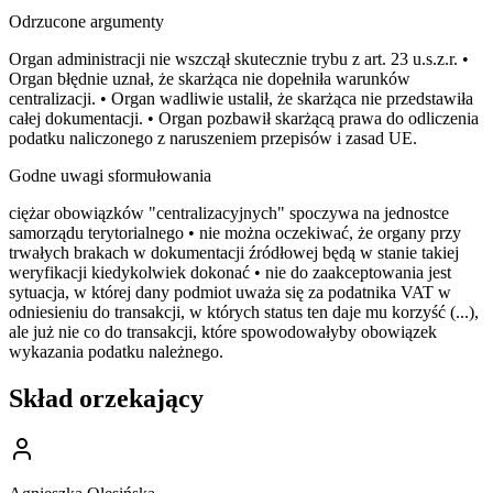
Odrzucone argumenty
Organ administracji nie wszczął skutecznie trybu z art. 23 u.s.z.r. •
Organ błędnie uznał, że skarżąca nie dopełniła warunków
centralizacji. • Organ wadliwie ustalił, że skarżąca nie przedstawiła
całej dokumentacji. • Organ pozbawił skarżącą prawa do odliczenia
podatku naliczonego z naruszeniem przepisów i zasad UE.
Godne uwagi sformułowania
ciężar obowiązków "centralizacyjnych" spoczywa na jednostce
samorządu terytorialnego • nie można oczekiwać, że organy przy
trwałych brakach w dokumentacji źródłowej będą w stanie takiej
weryfikacji kiedykolwiek dokonać • nie do zaakceptowania jest
sytuacja, w której dany podmiot uważa się za podatnika VAT w
odniesieniu do transakcji, w których status ten daje mu korzyść (...),
ale już nie co do transakcji, które spowodowałyby obowiązek
wykazania podatku należnego.
Skład orzekający