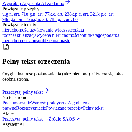
Wypróbuj Asystenta AI za darmo
Powiązane przepisy
u.g.n. art. 71
u.g.n. art. 77
k.c. art. 238
k.p.c. art. 321
k.p.c. art.
98
u.g.n. art. 72
u.g.n. art. 78
u.g.n. art. 80
Powiązane tematy
nieruchomości
użytkowanie wieczyste
opłata
roczna
aktualizacja
wycena nieruchomości
bonifikata
gospodarka
nieruchomościami
spółdzielnia
miasto
Pełny tekst orzeczenia
Oryginalna treść postanowienia (niezmieniona). Otwiera się jako
osobna strona.
Przeczytaj pełny tekst
Na tej stronie
Podsumowanie
Wartość praktyczna
Zagadnienia
prawne
Rozstrzygnięcie
Powiązane przepisy
Pełny tekst
Akcje
Przeczytaj pełny tekst →
Źródło SAOS ↗
Asystent AI