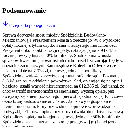
Podsumowanie
Przejdź do pełnego tekstu
Sprawa dotyczyła sporu między Spółdzielnią Budowlano-
Mieszkaniową a Prezydentem Miasta Stołecznego W. o wysokość
opłaty rocznej z tytułu użytkowania wieczystego nieruchomości.
Prezydent dokonał aktualizacji opłaty, ustalając ją na 7.947,47 zł
rocznie, uwzględniając 50% bonifikatę. Spółdzielnia wniosła
sprzeciw, kwestionując wartość nieruchomości i zarzucając błędy w
operacie szacunkowym. Samorządowe Kolegium Odwoławcze
ustaliło opłatę na 7.938 zł, nie uwzględniając bonifikaty.
Spółdzielnia wniosła sprzeciw, a sprawa trafiła do sądu. Pozwany
(...) W. wniósł o oddalenie powództwa. Sąd, opierając się na opinii
biegłego, ustalił wartość nieruchomości na 812.385 zł. Sąd uznał, że
choć wartość nieruchomości uzasadniałaby wyższą opłatę, jest
związany żądaniem pozwanego i pierwotną aktualizacją. Kluczowe
okazało się zastosowanie art. 77 ust. 2a ustawy o gospodarce
nieruchomościami, który przewiduje stopniowe wprowadzanie
podwyżki, jeśli nowa opłata przekracza dwukrotnie dotychczasową.
Sąd obliczył opłaty na kolejne lata, uwzględniając 50% bonifikatę.
Spółdzielnia została uznana za stronę przegrywającą i obciążona
kosztami procesu.