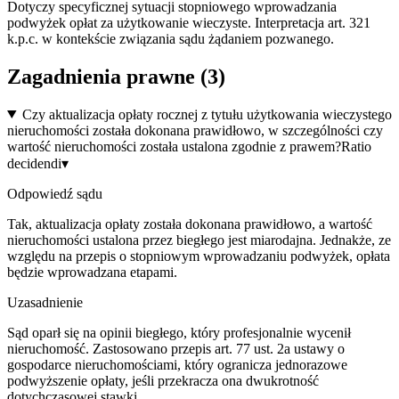
Dotyczy specyficznej sytuacji stopniowego wprowadzania
podwyżek opłat za użytkowanie wieczyste. Interpretacja art. 321
k.p.c. w kontekście związania sądu żądaniem pozwanego.
Zagadnienia prawne (
3
)
Czy aktualizacja opłaty rocznej z tytułu użytkowania wieczystego
nieruchomości została dokonana prawidłowo, w szczególności czy
wartość nieruchomości została ustalona zgodnie z prawem?
Ratio
decidendi
▾
Odpowiedź sądu
Tak, aktualizacja opłaty została dokonana prawidłowo, a wartość
nieruchomości ustalona przez biegłego jest miarodajna. Jednakże, ze
względu na przepis o stopniowym wprowadzaniu podwyżek, opłata
będzie wprowadzana etapami.
Uzasadnienie
Sąd oparł się na opinii biegłego, który profesjonalnie wycenił
nieruchomość. Zastosowano przepis art. 77 ust. 2a ustawy o
gospodarce nieruchomościami, który ogranicza jednorazowe
podwyższenie opłaty, jeśli przekracza ona dwukrotność
dotychczasowej stawki.