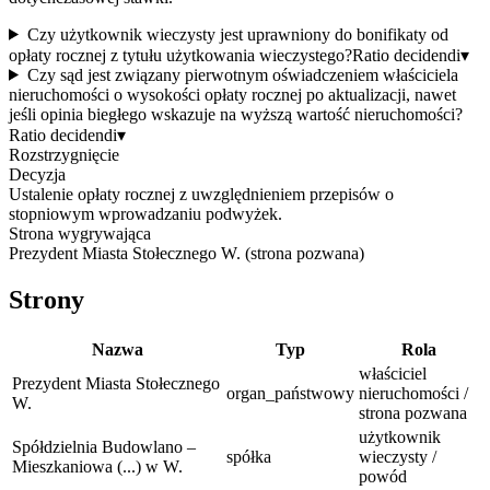
Czy użytkownik wieczysty jest uprawniony do bonifikaty od
opłaty rocznej z tytułu użytkowania wieczystego?
Ratio decidendi
▾
Czy sąd jest związany pierwotnym oświadczeniem właściciela
nieruchomości o wysokości opłaty rocznej po aktualizacji, nawet
jeśli opinia biegłego wskazuje na wyższą wartość nieruchomości?
Ratio decidendi
▾
Rozstrzygnięcie
Decyzja
Ustalenie opłaty rocznej z uwzględnieniem przepisów o
stopniowym wprowadzaniu podwyżek.
Strona wygrywająca
Prezydent Miasta Stołecznego W. (strona pozwana)
Strony
Nazwa
Typ
Rola
właściciel
Prezydent Miasta Stołecznego
organ_państwowy
nieruchomości /
W.
strona pozwana
użytkownik
Spółdzielnia Budowlano –
spółka
wieczysty /
Mieszkaniowa (...) w W.
powód