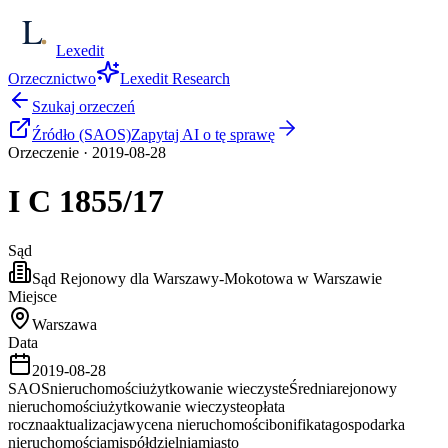
Lexedit
Orzecznictwo
Lexedit Research
Szukaj orzeczeń
Źródło (SAOS)
Zapytaj AI o tę sprawę
Orzeczenie
·
2019-08-28
I C
1855/17
Sąd
Sąd Rejonowy dla Warszawy-Mokotowa w Warszawie
Miejsce
Warszawa
Data
2019-08-28
SAOS
nieruchomości
użytkowanie wieczyste
Średnia
rejonowy
nieruchomości
użytkowanie wieczyste
opłata
roczna
aktualizacja
wycena nieruchomości
bonifikata
gospodarka
nieruchomościami
spółdzielnia
miasto