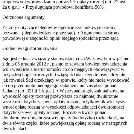
stopniowym wprowadzaniu podwyżek opłaty rocznej (art. 77 ust.
2a u.g.n.). • Przysługująca powodowi bonifikata 50%.
Odrzucone argumenty
Zarzuty dotyczące błędów w operacie szacunkowym strony
pozwanej (niepotwierdzone przez sąd). • Argumentacja strony
powodowej o zbędności opinii biegłego (oddalona przez sąd).
Godne uwagi sformułowania
Sąd jest jednak związany stanowiskiem (...) W. zawartym w piśmie
z dnia 05 grudnia 2012 r., pismo to zawiera bowiem oświadczenia
woli właściciela nieruchomości co do mających obowiązywać w
przyszłości opłat rocznych, i wiążą składającego to oświadczenie,
jak również Sąd orzekający w sprawie, który nie może wyrokować
co do przedmiotu nieobjętego żądaniem, ani zasądzać ponad
żądanie (art. 321 § 1 k.p.c.). • W przypadku gdy zaktualizowana
wysokość opłaty rocznej przewyższa co najmniej dwukrotnie
wysokość dotychczasowej opłaty rocznej, użytkownik wieczysty
wnosi opłatę roczną w wysokości odpowiadającej dwukrotności
dotychczasowej opłaty rocznej. Pozostała kwota ponad
dwukrotność dotychczasowej opłaty (nadwyżka) rozkłada się na
dwie równe części, które powiększają opłatę roczną w następnych
dwóch latach.