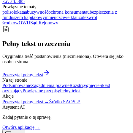
k.c. art. 385
Powiązane tematy
polisolokata
abuzywność
ochrona konsumenta
ubezpieczenia z
funduszem kapitałowym
nieuczciwe klauzule
zwrot
środków
OWU
Sąd Rejonowy
Pełny tekst orzeczenia
Oryginalna treść postanowienia (niezmieniona). Otwiera się jako
osobna strona.
Przeczytaj pełny tekst
Na tej stronie
Podsumowanie
Zagadnienia prawne
Rozstrzygnięcie
Skład
orzekający
Powiązane przepisy
Pełny tekst
Akcje
Przeczytaj pełny tekst →
Źródło SAOS ↗
Asystent AI
Zadaj pytanie o tę sprawę.
Otwórz aplikację →