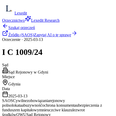
Lexedit
Orzecznictwo
Lexedit Research
Szukaj orzeczeń
Źródło (SAOS)
Zapytaj AI o tę sprawę
Orzeczenie
·
2025-03-13
I C
1009/24
Sąd
Sąd Rejonowy w Gdyni
Miejsce
Gdynia
Data
2025-03-13
SAOS
Cywilne
zobowiązania
rejonowy
polisolokata
abuzywność
ochrona konsumenta
ubezpieczenia z
funduszem kapitałowym
nieuczciwe klauzule
zwrot
środków
OWU
Sąd Rejonowy