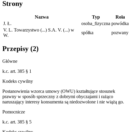
Strony
Nazwa
Typ
Rola
J. Ł.
osoba_fizyczna
powódka
V. L. Towarzystwo (...) S.A. V. (...) w
spółka
pozwany
W.
Przepisy (
2
)
Główne
k.c. art. 385 § 1
Kodeks cywilny
Postanowienia wzorca umowy (OWU) kształtujące stosunek
prawny w sposób sprzeczny z dobrymi obyczajami i rażąco
naruszający interesy konsumenta są niedozwolone i nie wiążą go.
Pomocnicze
k.c. art. 385 § 5
Kodeks cywilny