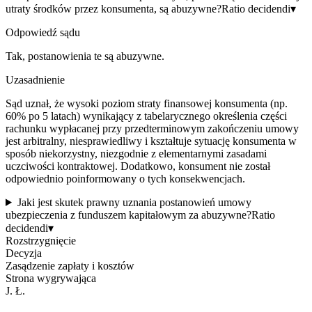
utraty środków przez konsumenta, są abuzywne?
Ratio decidendi
▾
Odpowiedź sądu
Tak, postanowienia te są abuzywne.
Uzasadnienie
Sąd uznał, że wysoki poziom straty finansowej konsumenta (np.
60% po 5 latach) wynikający z tabelarycznego określenia części
rachunku wypłacanej przy przedterminowym zakończeniu umowy
jest arbitralny, niesprawiedliwy i kształtuje sytuację konsumenta w
sposób niekorzystny, niezgodnie z elementarnymi zasadami
uczciwości kontraktowej. Dodatkowo, konsument nie został
odpowiednio poinformowany o tych konsekwencjach.
Jaki jest skutek prawny uznania postanowień umowy
ubezpieczenia z funduszem kapitałowym za abuzywne?
Ratio
decidendi
▾
Rozstrzygnięcie
Decyzja
Zasądzenie zapłaty i kosztów
Strona wygrywająca
J. Ł.