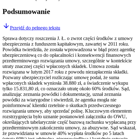
Podsumowanie
Przejdź do pełnego tekstu
Sprawa dotyczy roszczenia J. Ł. o zwrot części środków z umowy
ubezpieczenia z funduszem kapitałowym, zawartej w 2011 roku.
Powódka twierdziła, że została wprowadzona w błąd przez agentkę
ubezpieczeniową co do opłacalności i konsekwencji finansowych
przedterminowego rozwiązania umowy, szczególnie w kontekście
utraty znacznej części wpłaconych składek. Umowa została
rozwiązana w lutym 2017 roku z powodu niezapłacenia składki.
Pozwany ubezpieczyciel rozliczając umowę podał, że suma
wpłaconych składek wyniosła 38.880 zł, a świadczenie wykupu
tylko 15.831,80 zł, co oznaczało utratę około 60% środków. Sąd,
analizując zeznania powódki i dokumentację, uznał zeznania
powódki za wiarygodne i stwierdził, że agentka mogła nie
poinformować klientki rzetelnie o skutkach przedwczesnego
rozwiązania umowy, aby sprzedać polisę. Kluczowym elementem
rozstrzygnięcia było uznanie postanowień załącznika do OWU,
określających tabelarycznie część bazową rachunku wypłacaną przy
przedterminowym zakończeniu umowy, za abuzywne. Sąd wskazał,
że przewidziana w umowie 40% wypłata środków po 5 latach
(utrata 60%) jest arbitralna, niesprawiedliwa i kształtuje sytuację