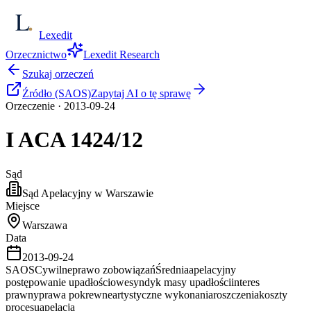
Lexedit
Orzecznictwo
Lexedit Research
Szukaj orzeczeń
Źródło (SAOS)
Zapytaj AI o tę sprawę
Orzeczenie
·
2013-09-24
I ACA
1424/12
Sąd
Sąd Apelacyjny w Warszawie
Miejsce
Warszawa
Data
2013-09-24
SAOS
Cywilne
prawo zobowiązań
Średnia
apelacyjny
postępowanie upadłościowe
syndyk masy upadłości
interes
prawny
prawa pokrewne
artystyczne wykonania
roszczenia
koszty
procesu
apelacja