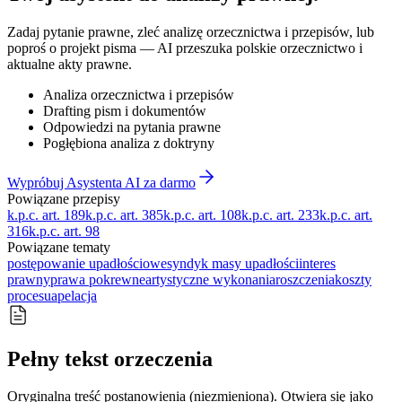
Zadaj pytanie prawne, zleć analizę orzecznictwa i przepisów, lub
poproś o projekt pisma — AI przeszuka polskie orzecznictwo i
aktualne akty prawne.
Analiza orzecznictwa i przepisów
Drafting pism i dokumentów
Odpowiedzi na pytania prawne
Pogłębiona analiza z doktryny
Wypróbuj Asystenta AI za darmo
Powiązane przepisy
k.p.c. art. 189
k.p.c. art. 385
k.p.c. art. 108
k.p.c. art. 233
k.p.c. art.
316
k.p.c. art. 98
Powiązane tematy
postępowanie upadłościowe
syndyk masy upadłości
interes
prawny
prawa pokrewne
artystyczne wykonania
roszczenia
koszty
procesu
apelacja
Pełny tekst orzeczenia
Oryginalna treść postanowienia (niezmieniona). Otwiera się jako