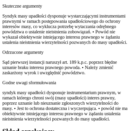
Skuteczne argumenty
Syndyk masy upadłości dysponuje wystarczającymi instrumentami
prawnymi w ramach postępowania upadłościowego do ochrony
interesów masy, co wyklucza potrzebę wytaczania odrębnego
powództwa o ustalenie nieistnienia zobowiązań. • Powód nie
wykazał obiektywnie istniejącego interesu prawnego w żądaniu
ustalenia nieistnienia wierzytelności pozwanych do masy upadłości.
Odrzucone argumenty
Sąd pierwszej instancji naruszył art. 189 k.p.c. poprzez błędne
uznanie braku interesu prawnego powoda. • Należy zmienić
zaskarżony wyrok i uwzględnić powództwo.
Godne uwagi sformułowania
syndyk masy upadłości dysponuje instrumentarium prawnym, w
ramach którego chroni swój (masy upadłości) interes prawny,
poprzez uznanie lub nieuznanie zgłoszonych wierzytelności do
masy. • Jest to ochrona dostateczna i wyczerpująca. • powód nie ma
obiektywnie istniejącego interesu prawnego w żądaniu ustalenia
nieistnienia wierzytelności pozwanych do masy upadłości.