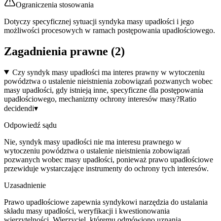
Ograniczenia stosowania
Dotyczy specyficznej sytuacji syndyka masy upadłości i jego
możliwości procesowych w ramach postępowania upadłościowego.
Zagadnienia prawne (
2
)
Czy syndyk masy upadłości ma interes prawny w wytoczeniu
powództwa o ustalenie nieistnienia zobowiązań pozwanych wobec
masy upadłości, gdy istnieją inne, specyficzne dla postępowania
upadłościowego, mechanizmy ochrony interesów masy?
Ratio
decidendi
▾
Odpowiedź sądu
Nie, syndyk masy upadłości nie ma interesu prawnego w
wytoczeniu powództwa o ustalenie nieistnienia zobowiązań
pozwanych wobec masy upadłości, ponieważ prawo upadłościowe
przewiduje wystarczające instrumenty do ochrony tych interesów.
Uzasadnienie
Prawo upadłościowe zapewnia syndykowi narzędzia do ustalania
składu masy upadłości, weryfikacji i kwestionowania
wierzytelności. Wierzyciel, któremu odmówiono uznania