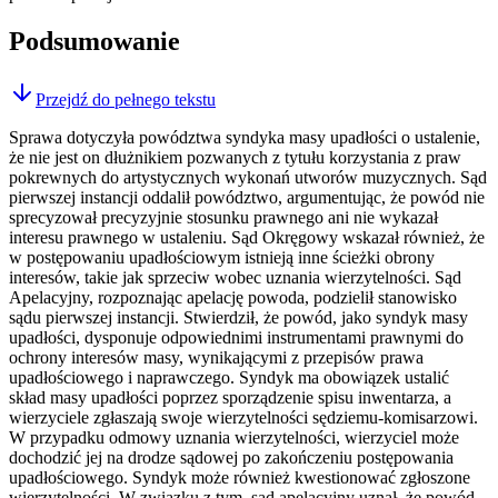
Podsumowanie
Przejdź do pełnego tekstu
Sprawa dotyczyła powództwa syndyka masy upadłości o ustalenie,
że nie jest on dłużnikiem pozwanych z tytułu korzystania z praw
pokrewnych do artystycznych wykonań utworów muzycznych. Sąd
pierwszej instancji oddalił powództwo, argumentując, że powód nie
sprecyzował precyzyjnie stosunku prawnego ani nie wykazał
interesu prawnego w ustaleniu. Sąd Okręgowy wskazał również, że
w postępowaniu upadłościowym istnieją inne ścieżki obrony
interesów, takie jak sprzeciw wobec uznania wierzytelności. Sąd
Apelacyjny, rozpoznając apelację powoda, podzielił stanowisko
sądu pierwszej instancji. Stwierdził, że powód, jako syndyk masy
upadłości, dysponuje odpowiednimi instrumentami prawnymi do
ochrony interesów masy, wynikającymi z przepisów prawa
upadłościowego i naprawczego. Syndyk ma obowiązek ustalić
skład masy upadłości poprzez sporządzenie spisu inwentarza, a
wierzyciele zgłaszają swoje wierzytelności sędziemu-komisarzowi.
W przypadku odmowy uznania wierzytelności, wierzyciel może
dochodzić jej na drodze sądowej po zakończeniu postępowania
upadłościowego. Syndyk może również kwestionować zgłoszone
wierzytelności. W związku z tym, sąd apelacyjny uznał, że powód