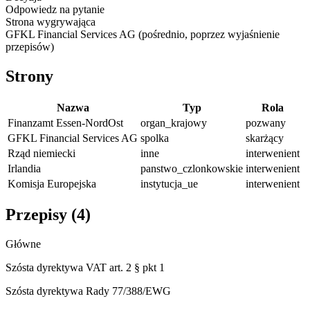
Odpowiedz na pytanie
Strona wygrywająca
GFKL Financial Services AG (pośrednio, poprzez wyjaśnienie
przepisów)
Strony
Nazwa
Typ
Rola
Finanzamt Essen-NordOst
organ_krajowy
pozwany
GFKL Financial Services AG
spolka
skarżący
Rząd niemiecki
inne
interwenient
Irlandia
panstwo_czlonkowskie
interwenient
Komisja Europejska
instytucja_ue
interwenient
Przepisy (
4
)
Główne
Szósta dyrektywa VAT art. 2 § pkt 1
Szósta dyrektywa Rady 77/388/EWG