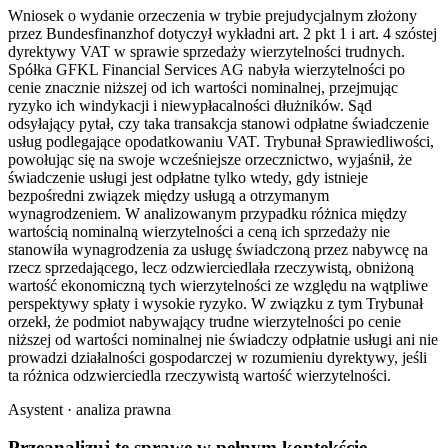
Wniosek o wydanie orzeczenia w trybie prejudycjalnym złożony
przez Bundesfinanzhof dotyczył wykładni art. 2 pkt 1 i art. 4 szóstej
dyrektywy VAT w sprawie sprzedaży wierzytelności trudnych.
Spółka GFKL Financial Services AG nabyła wierzytelności po
cenie znacznie niższej od ich wartości nominalnej, przejmując
ryzyko ich windykacji i niewypłacalności dłużników. Sąd
odsyłający pytał, czy taka transakcja stanowi odpłatne świadczenie
usług podlegające opodatkowaniu VAT. Trybunał Sprawiedliwości,
powołując się na swoje wcześniejsze orzecznictwo, wyjaśnił, że
świadczenie usługi jest odpłatne tylko wtedy, gdy istnieje
bezpośredni związek między usługą a otrzymanym
wynagrodzeniem. W analizowanym przypadku różnica między
wartością nominalną wierzytelności a ceną ich sprzedaży nie
stanowiła wynagrodzenia za usługę świadczoną przez nabywcę na
rzecz sprzedającego, lecz odzwierciedlała rzeczywistą, obniżoną
wartość ekonomiczną tych wierzytelności ze względu na wątpliwe
perspektywy spłaty i wysokie ryzyko. W związku z tym Trybunał
orzekł, że podmiot nabywający trudne wierzytelności po cenie
niższej od wartości nominalnej nie świadczy odpłatnie usługi ani nie
prowadzi działalności gospodarczej w rozumieniu dyrektywy, jeśli
ta różnica odzwierciedla rzeczywistą wartość wierzytelności.
Asystent · analiza prawna
Przeanalizuj tę sprawę w
pełnym kontekście