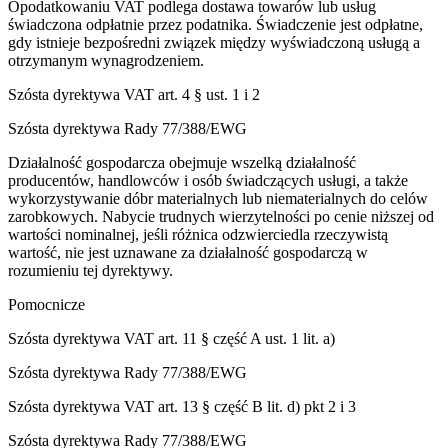
Opodatkowaniu VAT podlega dostawa towarów lub usług
świadczona odpłatnie przez podatnika. Świadczenie jest odpłatne,
gdy istnieje bezpośredni związek między wyświadczoną usługą a
otrzymanym wynagrodzeniem.
Szósta dyrektywa VAT art. 4 § ust. 1 i 2
Szósta dyrektywa Rady 77/388/EWG
Działalność gospodarcza obejmuje wszelką działalność
producentów, handlowców i osób świadczących usługi, a także
wykorzystywanie dóbr materialnych lub niematerialnych do celów
zarobkowych. Nabycie trudnych wierzytelności po cenie niższej od
wartości nominalnej, jeśli różnica odzwierciedla rzeczywistą
wartość, nie jest uznawane za działalność gospodarczą w
rozumieniu tej dyrektywy.
Pomocnicze
Szósta dyrektywa VAT art. 11 § część A ust. 1 lit. a)
Szósta dyrektywa Rady 77/388/EWG
Szósta dyrektywa VAT art. 13 § część B lit. d) pkt 2 i 3
Szósta dyrektywa Rady 77/388/EWG