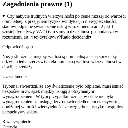
Zagadnienia prawne (
1
)
Czy nabycie trudnych wierzytelności po cenie niższej od wartości
nominalnej, z przejęciem ryzyka windykacji i niewypłacalności,
stanowi odpłatne świadczenie usług w rozumieniu art. 2 pkt 1
szóstej dyrektywy VAT i tym samym działalność gospodarczą w
rozumieniu art. 4 tej dyrektywy?
Ratio decidendi
▾
Odpowiedź sądu
Nie, jeśli różnica między wartością nominalną a ceną sprzedaży
odzwierciedla rzeczywistą ekonomiczną wartość wierzytelności w
chwili sprzedaży.
Uzasadnienie
Trybunał stwierdził, że aby świadczenie było odpłatne, musi istnieć
bezpośredni związek między usługą a otrzymanym
wynagrodzeniem. W tym przypadku różnica w cenie nie była
wynagrodzeniem za usługę, lecz odzwierciedleniem rzeczywistej,
obniżonej wartości wierzytelności ze względu na ryzyko i wątpliwe
perspektywy spłaty.
Rozstrzygnięcie
Decyzja