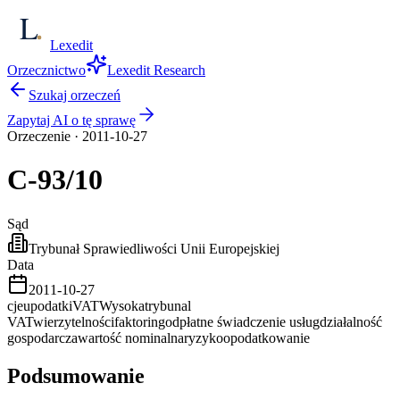
Lexedit
Orzecznictwo
Lexedit Research
Szukaj orzeczeń
Zapytaj AI o tę sprawę
Orzeczenie
·
2011-10-27
C-93/10
Sąd
Trybunał Sprawiedliwości Unii Europejskiej
Data
2011-10-27
cjeu
podatki
VAT
Wysoka
trybunal
VAT
wierzytelności
faktoring
odpłatne świadczenie usług
działalność
gospodarcza
wartość nominalna
ryzyko
opodatkowanie
Podsumowanie