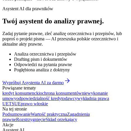
Asystent AI dla prawników
Twój asystent do
analizy prawnej
.
Zadaj pytanie prawne, zleć analizę orzecznictwa i przepisów, lub
poproś o projekt pisma — AI przeszuka polskie orzecznictwo i
aktualne akty prawne.
Analiza orzecznictwa i przepisów
Drafting pism i dokumentów
Odpowiedzi na pytania prawne
Pogłębiona analiza z doktryny
Wypróbuj Asystenta AI za darmo
Powiązane tematy
kredyt konsumencki
ochrona konsumentów
niewykonanie
umowy
odpowiedzialność kredytodawcy
wykładnia prawa
UE
TSUE
prawo włoskie
Na tej stronie
Podsumowanie
Wartość praktyczna
Zagadnienia
prawne
Rozstrzygnięcie
Skład orzekający
Akcje
Asystent AI