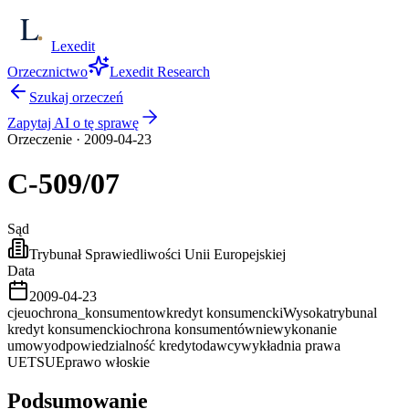
Lexedit
Orzecznictwo
Lexedit Research
Szukaj orzeczeń
Zapytaj AI o tę sprawę
Orzeczenie
·
2009-04-23
C-509/07
Sąd
Trybunał Sprawiedliwości Unii Europejskiej
Data
2009-04-23
cjeu
ochrona_konsumentow
kredyt konsumencki
Wysoka
trybunal
kredyt konsumencki
ochrona konsumentów
niewykonanie
umowy
odpowiedzialność kredytodawcy
wykładnia prawa
UE
TSUE
prawo włoskie
Podsumowanie