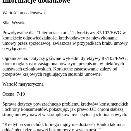
Informacje dodatkowe
Wartość precedensowa
Siła:
Wysoka
Powoływalne dla:
"Interpretacja art. 11 dyrektywy 87/102/EWG w
kontekście odpowiedzialności kredytodawcy za niewykonanie
umowy przez sprzedawcę, zwłaszcza w przypadkach braku umowy
o wyłączność."
Ograniczenia:
Dotyczy głównie wykładni dyrektywy 87/102/EWG,
która mogła zostać zastąpiona nowszymi przepisami w niektórych
państwach członkowskich. Konkretne zastosowanie zależy od
przepisów krajowych regulujących stosunki umowne.
Wartość merytoryczna
Ocena:
7
/10
Sprawa dotyczy powszechnego problemu kredytów konsumenckich
i ochrony konsumentów, pokazując, jak prawo UE chroni słabszą
stronę umowy nawet w skomplikowanych sytuacjach finansowych.
“
Kredyt na samochód, którego nigdy nie dostałeś? Bank i tak musi
oddać pieniądze – nawet bez umowy o wyłączność!
”