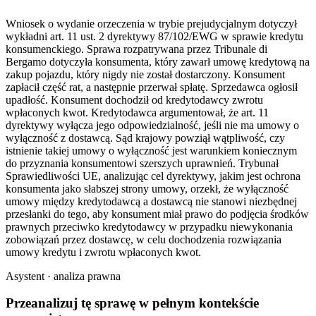
Wniosek o wydanie orzeczenia w trybie prejudycjalnym dotyczył
wykładni art. 11 ust. 2 dyrektywy 87/102/EWG w sprawie kredytu
konsumenckiego. Sprawa rozpatrywana przez Tribunale di
Bergamo dotyczyła konsumenta, który zawarł umowę kredytową na
zakup pojazdu, który nigdy nie został dostarczony. Konsument
zapłacił część rat, a następnie przerwał spłatę. Sprzedawca ogłosił
upadłość. Konsument dochodził od kredytodawcy zwrotu
wpłaconych kwot. Kredytodawca argumentował, że art. 11
dyrektywy wyłącza jego odpowiedzialność, jeśli nie ma umowy o
wyłączność z dostawcą. Sąd krajowy powziął wątpliwość, czy
istnienie takiej umowy o wyłączność jest warunkiem koniecznym
do przyznania konsumentowi szerszych uprawnień. Trybunał
Sprawiedliwości UE, analizując cel dyrektywy, jakim jest ochrona
konsumenta jako słabszej strony umowy, orzekł, że wyłączność
umowy między kredytodawcą a dostawcą nie stanowi niezbędnej
przesłanki do tego, aby konsument miał prawo do podjęcia środków
prawnych przeciwko kredytodawcy w przypadku niewykonania
zobowiązań przez dostawcę, w celu dochodzenia rozwiązania
umowy kredytu i zwrotu wpłaconych kwot.
Asystent · analiza prawna
Przeanalizuj tę sprawę w
pełnym kontekście