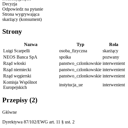
Decyzja
Odpowiedz na pytanie
Strona wygrywająca
skarżący (konsument)
Strony
Nazwa
Typ
Rola
Luigi Scarpelli
osoba_fizyczna
skarżący
NEOS Banca SpA
spolka
pozwany
Rząd włoski
panstwo_czlonkowskie
interwenient
Rząd niemiecki
panstwo_czlonkowskie
interwenient
Rząd węgierski
panstwo_czlonkowskie
interwenient
Komisja Wspólnot
instytucja_ue
interwenient
Europejskich
Przepisy (
2
)
Główne
Dyrektywa 87/102/EWG art. 11 § ust. 2