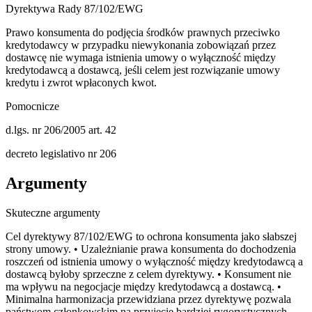
Dyrektywa Rady 87/102/EWG
Prawo konsumenta do podjęcia środków prawnych przeciwko
kredytodawcy w przypadku niewykonania zobowiązań przez
dostawcę nie wymaga istnienia umowy o wyłączność między
kredytodawcą a dostawcą, jeśli celem jest rozwiązanie umowy
kredytu i zwrot wpłaconych kwot.
Pomocnicze
d.lgs. nr 206/2005 art. 42
decreto legislativo nr 206
Argumenty
Skuteczne argumenty
Cel dyrektywy 87/102/EWG to ochrona konsumenta jako słabszej
strony umowy. • Uzależnianie prawa konsumenta do dochodzenia
roszczeń od istnienia umowy o wyłączność między kredytodawcą a
dostawcą byłoby sprzeczne z celem dyrektywy. • Konsument nie
ma wpływu na negocjacje między kredytodawcą a dostawcą. •
Minimalna harmonizacja przewidziana przez dyrektywę pozwala
państwom członkowskim na przyjęcie bardziej rygorystycznych