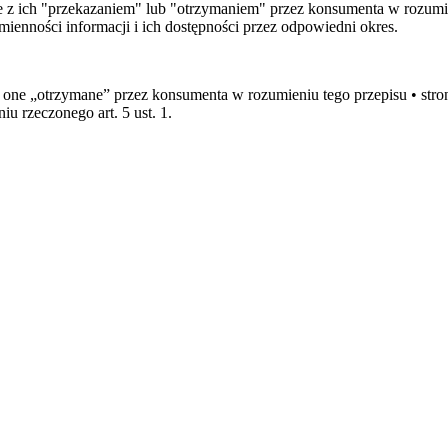
e z ich "przekazaniem" lub "otrzymaniem" przez konsumenta w rozumien
enności informacji i ich dostępności przez odpowiedni okres.
 są one „otrzymane” przez konsumenta w rozumieniu tego przepisu • st
 rzeczonego art. 5 ust. 1.