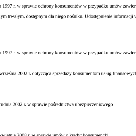
ja 1997 r. w sprawie ochrony konsumentów w przypadku umów zawier
m trwałym, dostępnym dla niego nośniku. Udostępnienie informacji wył
ja 1997 r. w sprawie ochrony konsumentów w przypadku umów zawier
rześnia 2002 r. dotycząca sprzedaży konsumentom usług finansowych
rudnia 2002 r. w sprawie pośrednictwa ubezpieczeniowego
kwietnia 2008 r. w sprawie umów o kredyt konsumencki