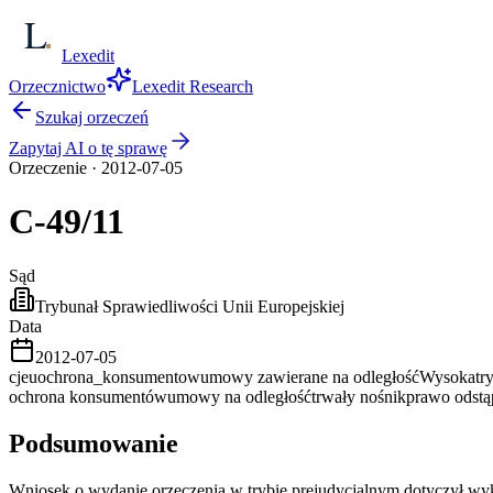
Lexedit
Orzecznictwo
Lexedit Research
Szukaj orzeczeń
Zapytaj AI o tę sprawę
Orzeczenie
·
2012-07-05
C-49/11
Sąd
Trybunał Sprawiedliwości Unii Europejskiej
Data
2012-07-05
cjeu
ochrona_konsumentow
umowy zawierane na odległość
Wysoka
tr
ochrona konsumentów
umowy na odległość
trwały nośnik
prawo odst
Podsumowanie
Wniosek o wydanie orzeczenia w trybie prejudycjalnym dotyczył wy