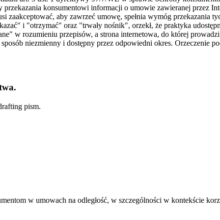
 przekazania konsumentowi informacji o umowie zawieranej przez Inte
 musi zaakceptować, aby zawrzeć umowę, spełnia wymóg przekazania ty
kazać" i "otrzymać" oraz "trwały nośnik", orzekł, że praktyka udostępn
e" w rozumieniu przepisów, a strona internetowa, do której prowadzi 
posób niezmienny i dostępny przez odpowiedni okres. Orzeczenie podk
twa.
rafting pism.
mentom w umowach na odległość, w szczególności w kontekście korzys