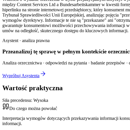
między Content Services Ltd a Bundesarbeitskammer w kwestii formy
hiperlinku na stronie internetowej przedsiębiorcy, który konsument
Trybunał Sprawiedliwości Unii Europejskiej, analizując pojęcia "prze
wymogów dyrektywy. Informacje te nie są "przekazane" ani "otrzyman
gwarantuje konsumentowi możliwości przechowywania informacji w s
umów na odległość, skutecznego dostępu do kluczowych informacji.
Asystent · analiza prawna
Przeanalizuj tę sprawę w
pełnym kontekście
orzecznic
Analiza orzecznictwa · odpowiedzi na pytania · badanie przepisów · d
Wypróbuj Asystenta
Wartość praktyczna
Siła precedensu:
Wysoka
Do czego można powołać
Interpretacja wymogów dotyczących przekazywania informacji konsu
informacji.