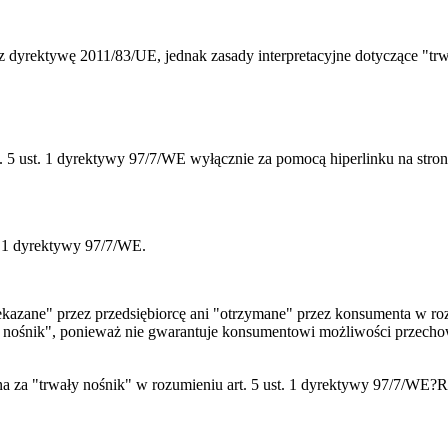
 dyrektywę 2011/83/UE, jednak zasady interpretacyjne dotyczące "trwał
 5 ust. 1 dyrektywy 97/7/WE wyłącznie za pomocą hiperlinku na stron
. 1 dyrektywy 97/7/WE.
ekazane" przez przedsiębiorcę ani "otrzymane" przez konsumenta w roz
ały nośnik", ponieważ nie gwarantuje konsumentowi możliwości przech
ana za "trwały nośnik" w rozumieniu art. 5 ust. 1 dyrektywy 97/7/WE?
R