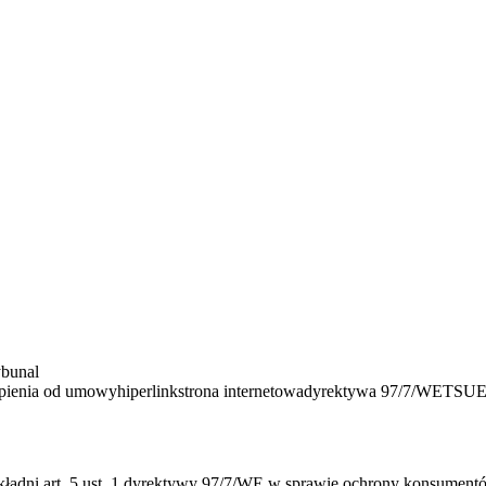
ybunal
ąpienia od umowy
hiperlink
strona internetowa
dyrektywa 97/7/WE
TSU
kładni art. 5 ust. 1 dyrektywy 97/7/WE w sprawie ochrony konsumen