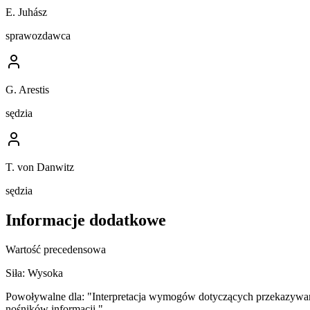
E. Juhász
sprawozdawca
G. Arestis
sędzia
T. von Danwitz
sędzia
Informacje dodatkowe
Wartość precedensowa
Siła:
Wysoka
Powoływalne dla:
"Interpretacja wymogów dotyczących przekazywani
nośników informacji."