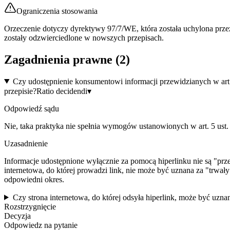
Ograniczenia stosowania
Orzeczenie dotyczy dyrektywy 97/7/WE, która została uchylona przez
zostały odzwierciedlone w nowszych przepisach.
Zagadnienia prawne (
2
)
Czy udostępnienie konsumentowi informacji przewidzianych w art.
przepisie?
Ratio decidendi
▾
Odpowiedź sądu
Nie, taka praktyka nie spełnia wymogów ustanowionych w art. 5 ust
Uzasadnienie
Informacje udostępnione wyłącznie za pomocą hiperlinku nie są "prz
internetowa, do której prowadzi link, nie może być uznana za "trw
odpowiedni okres.
Czy strona internetowa, do której odsyła hiperlink, może być uzn
Rozstrzygnięcie
Decyzja
Odpowiedz na pytanie