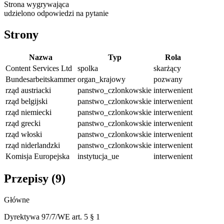
Strona wygrywająca
udzielono odpowiedzi na pytanie
Strony
Nazwa
Typ
Rola
Content Services Ltd
spolka
skarżący
Bundesarbeitskammer
organ_krajowy
pozwany
rząd austriacki
panstwo_czlonkowskie
interwenient
rząd belgijski
panstwo_czlonkowskie
interwenient
rząd niemiecki
panstwo_czlonkowskie
interwenient
rząd grecki
panstwo_czlonkowskie
interwenient
rząd włoski
panstwo_czlonkowskie
interwenient
rząd niderlandzki
panstwo_czlonkowskie
interwenient
Komisja Europejska
instytucja_ue
interwenient
Przepisy (
9
)
Główne
Dyrektywa 97/7/WE art. 5 § 1