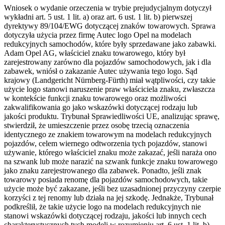
Wniosek o wydanie orzeczenia w trybie prejudycjalnym dotyczył
wykładni art. 5 ust. 1 lit. a) oraz art. 6 ust. 1 lit. b) pierwszej
dyrektywy 89/104/EWG dotyczącej znaków towarowych. Sprawa
dotyczyła użycia przez firmę Autec logo Opel na modelach
redukcyjnych samochodów, które były sprzedawane jako zabawki.
Adam Opel AG, właściciel znaku towarowego, który był
zarejestrowany zarówno dla pojazdów samochodowych, jak i dla
zabawek, wniósł o zakazanie Autec używania tego logo. Sąd
krajowy (Landgericht Nürnberg-Fürth) miał wątpliwości, czy takie
użycie logo stanowi naruszenie praw właściciela znaku, zwłaszcza
w kontekście funkcji znaku towarowego oraz możliwości
zakwalifikowania go jako wskazówki dotyczącej rodzaju lub
jakości produktu. Trybunał Sprawiedliwości UE, analizując sprawę,
stwierdził, że umieszczenie przez osobę trzecią oznaczenia
identycznego ze znakiem towarowym na modelach redukcyjnych
pojazdów, celem wiernego odtworzenia tych pojazdów, stanowi
używanie, którego właściciel znaku może zakazać, jeśli naraża ono
na szwank lub może narazić na szwank funkcje znaku towarowego
jako znaku zarejestrowanego dla zabawek. Ponadto, jeśli znak
towarowy posiada renomę dla pojazdów samochodowych, takie
użycie może być zakazane, jeśli bez uzasadnionej przyczyny czerpie
korzyści z tej renomy lub działa na jej szkodę. Jednakże, Trybunał
podkreślił, że takie użycie logo na modelach redukcyjnych nie
stanowi wskazówki dotyczącej rodzaju, jakości lub innych cech
charakterystycznych tych modeli w rozumieniu art. 6 ust. 1 lit. b)