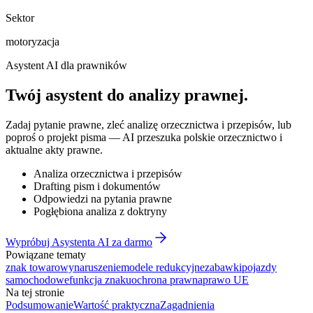
Sektor
motoryzacja
Asystent AI dla prawników
Twój asystent do
analizy prawnej
.
Zadaj pytanie prawne, zleć analizę orzecznictwa i przepisów, lub
poproś o projekt pisma — AI przeszuka polskie orzecznictwo i
aktualne akty prawne.
Analiza orzecznictwa i przepisów
Drafting pism i dokumentów
Odpowiedzi na pytania prawne
Pogłębiona analiza z doktryny
Wypróbuj Asystenta AI za darmo
Powiązane tematy
znak towarowy
naruszenie
modele redukcyjne
zabawki
pojazdy
samochodowe
funkcja znaku
ochrona prawna
prawo UE
Na tej stronie
Podsumowanie
Wartość praktyczna
Zagadnienia