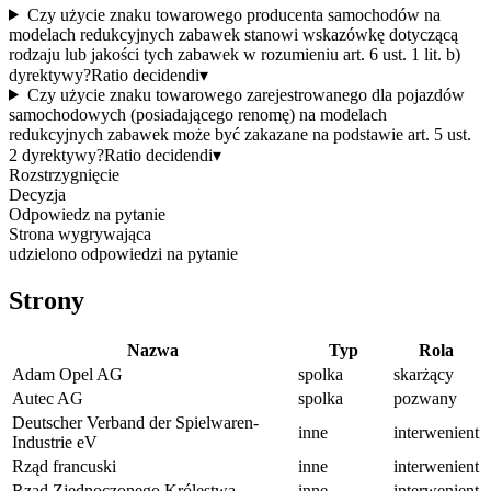
Czy użycie znaku towarowego producenta samochodów na
modelach redukcyjnych zabawek stanowi wskazówkę dotyczącą
rodzaju lub jakości tych zabawek w rozumieniu art. 6 ust. 1 lit. b)
dyrektywy?
Ratio decidendi
▾
Czy użycie znaku towarowego zarejestrowanego dla pojazdów
samochodowych (posiadającego renomę) na modelach
redukcyjnych zabawek może być zakazane na podstawie art. 5 ust.
2 dyrektywy?
Ratio decidendi
▾
Rozstrzygnięcie
Decyzja
Odpowiedz na pytanie
Strona wygrywająca
udzielono odpowiedzi na pytanie
Strony
Nazwa
Typ
Rola
Adam Opel AG
spolka
skarżący
Autec AG
spolka
pozwany
Deutscher Verband der Spielwaren-
inne
interwenient
Industrie eV
Rząd francuski
inne
interwenient
Rząd Zjednoczonego Królestwa
inne
interwenient