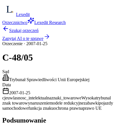
Lexedit
Orzecznictwo
Lexedit Research
Szukaj orzeczeń
Zapytaj AI o tę sprawę
Orzeczenie
·
2007-01-25
C-48/05
Sąd
Trybunał Sprawiedliwości Unii Europejskiej
Data
2007-01-25
cjeu
wlasnosc_intelektualna
znaki_towarowe
Wysoka
trybunal
znak towarowy
naruszenie
modele redukcyjne
zabawki
pojazdy
samochodowe
funkcja znaku
ochrona prawna
prawo UE
Podsumowanie