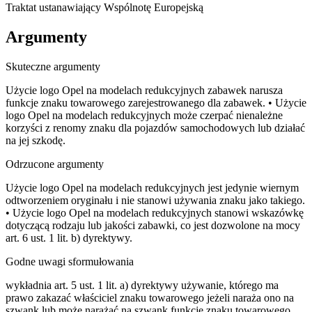
Traktat ustanawiający Wspólnotę Europejską
Argumenty
Skuteczne argumenty
Użycie logo Opel na modelach redukcyjnych zabawek narusza
funkcje znaku towarowego zarejestrowanego dla zabawek. • Użycie
logo Opel na modelach redukcyjnych może czerpać nienależne
korzyści z renomy znaku dla pojazdów samochodowych lub działać
na jej szkodę.
Odrzucone argumenty
Użycie logo Opel na modelach redukcyjnych jest jedynie wiernym
odtworzeniem oryginału i nie stanowi używania znaku jako takiego.
• Użycie logo Opel na modelach redukcyjnych stanowi wskazówkę
dotyczącą rodzaju lub jakości zabawki, co jest dozwolone na mocy
art. 6 ust. 1 lit. b) dyrektywy.
Godne uwagi sformułowania
wykładnia art. 5 ust. 1 lit. a) dyrektywy używanie, którego ma
prawo zakazać właściciel znaku towarowego jeżeli naraża ono na
szwank lub może narażać na szwank funkcje znaku towarowego