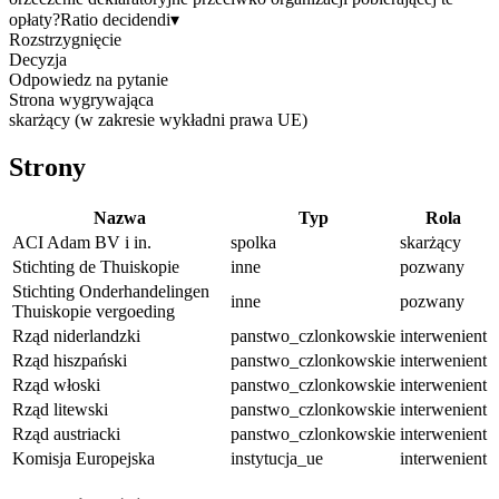
opłaty?
Ratio decidendi
▾
Rozstrzygnięcie
Decyzja
Odpowiedz na pytanie
Strona wygrywająca
skarżący (w zakresie wykładni prawa UE)
Strony
Nazwa
Typ
Rola
ACI Adam BV i in.
spolka
skarżący
Stichting de Thuiskopie
inne
pozwany
Stichting Onderhandelingen
inne
pozwany
Thuiskopie vergoeding
Rząd niderlandzki
panstwo_czlonkowskie
interwenient
Rząd hiszpański
panstwo_czlonkowskie
interwenient
Rząd włoski
panstwo_czlonkowskie
interwenient
Rząd litewski
panstwo_czlonkowskie
interwenient
Rząd austriacki
panstwo_czlonkowskie
interwenient
Komisja Europejska
instytucja_ue
interwenient