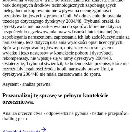
brak dostępnych środków technologicznych zapobiegających
nielegalnemu kopiowaniu nie wpływa na ocenę zgodności
przepisów krajowych z prawem Unii. W odniesieniu do pytania
trzeciego dotyczącego dyrektywy 2004/48, Trybunał orzekł, że
dyrektywa ta nie ma zastosowania do sporów, które nie dotyczą
bezpośrednio egzekwowania praw własności intelektualnej (np.
zapobiegania naruszeniom, zaprzestania ich lub zadośćuczynienia za
naruszenie), lecz dotyczą ustalania wysokości opłat licencyjnych.
Spór w postępowaniu głównym, dotyczący zakresu systemu
wyjątku i jego następstw w kontekście poboru i dystrybucji
rekompensaty, nie wpisuje się w ramy dyrektywy 2004/48.
Ostatecznie, Trybunał stwierdził, że holenderskie przepisy, które nie
rozróżniały legalności źródła kopii, naruszały prawo Unii, a
dyrektywa 2004/48 nie miała zastosowania do sporu.
Asystent · analiza prawna
Przeanalizuj tę sprawę w
pełnym kontekście
orzecznictwa.
Analiza orzecznictwa · odpowiedzi na pytania · badanie przepisów ·
drafting pism.
Wypróbuj Asystenta