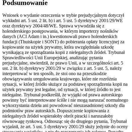
Podsumowanie
Wniosek o wydanie orzeczenia w trybie prejudycjalnym dotyczył
wykładni art. 5 ust. 2 lit. b) i art. 5 ust. 5 dyrektywy 2001/29/WE
oraz dyrektywy 2004/48/WE. Sprawa wywodziła się z
holenderskiego postępowania, w którym importerzy nośników
danych (ACI Adam i in.) kwestionowali prawo holenderskich
fundacji (Thuiskopie i SONT) do pobierania opłaty licencyjnej za
kopiowanie na użytek prywatny, która uwzględniała szkodę
wynikającą ze sporządzania kopii z nielegalnych źródeł. Trybunał
Sprawiedliwości Unii Europejskiej, analizując pytania
prejudycjalne, stwierdził, że prawo Unii, a w szczególności art. 5
ust. 2 lit. b) dyrektywy 2001/29 w związku z art. 5 ust. 5, należy
interpretować w ten sposób, że stoi ono na przeszkodzie
obowiązywaniu uregulowania krajowego, które nie rozróżnia
sytuacji, w której źródło służące za podstawę sporządzenia kopii na
użytek prywatny jest legalne, od sytuacji, w której źródło to jest
nielegalne. Trybunał podkreślił, że wyjątki od prawa autorskiego
powinny być interpretowane ściśle i nie mogą naruszać normalnego
wykorzystania dzieła ani powodować nieuzasadnionej szkody dla
podmiotów praw autorskich. Dopuszczenie kopiowania z
nielegalnych źródeł wspierałoby obrót piracki i naruszałoby
równowagę rynkową. Odnosząc się do drugiego pytania, Trybunał
wyjaśnił, że art. 5 ust. 5 dyrektywy 2001/29 służy jedynie do oceny
stosowania wyjątków, a nie do rozszerzania ich zakresu. Ponadto,