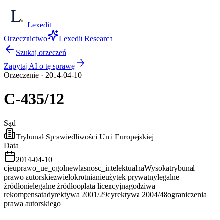
Lexedit
Orzecznictwo
Lexedit Research
Szukaj orzeczeń
Zapytaj AI o tę sprawę
Orzeczenie
·
2014-04-10
C-435/12
Sąd
Trybunał Sprawiedliwości Unii Europejskiej
Data
2014-04-10
cjeu
prawo_ue_ogolne
wlasnosc_intelektualna
Wysoka
trybunal
prawo autorskie
zwielokrotnianie
użytek prywatny
legalne
źródło
nielegalne źródło
opłata licencyjna
godziwa
rekompensata
dyrektywa 2001/29
dyrektywa 2004/48
ograniczenia
prawa autorskiego