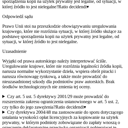
sporządzenia kopii na użytek prywatny jest legalne, od sytuacji, w
której źródło to jest nielegalne?
Ratio decidendi
▾
Odpowiedź sądu
Prawo Unii stoi na przeszkodzie obowiązywaniu uregulowania
krajowego, które nie rozróżnia sytuacji, w której źródło służące za
podstawę sporządzenia kopii na użytek prywatny jest legalne, od
sytuacji, w której źródło to jest nielegalne.
Uzasadnienie
Wyjątki od prawa autorskiego należy interpretować ściśle.
Uregulowanie krajowe, które nie rozróżnia legalności źródła kopii,
narusza normalne wykorzystanie dzieła, wspiera obrót piracki i
narusza równowagę rynkową, a także może prowadzić do
nieuzasadnionej szkody dla podmiotów praw autorskich. Brak
środków technologicznych nie zmienia tej oceny.
Czy art. 5 ust. 5 dyrektywy 2001/29 może prowadzić do
rozszerzenia zakresu ograniczenia ustanowionego w art. 5 ust. 2,
czy tylko do jego zawężenia?
Ratio decidendi
▾
Czy dyrektywa 2004/48 ma zastosowanie do sporu dotyczącego
ustalania wysokości opłat licencyjnych za kopiowanie na użytek
prywatny, w którym podmioty zobowiązane do zapłaty wnoszą o
orzeczenie deklaratoryjne przeciwko organizacji pobierającej te