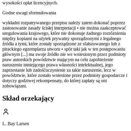
wysokości opłat licencyjnych.
Godne uwagi sformułowania
wykładni rozpatrywanego przepisu należy zatem dokonać poprzez
zastosowanie zasady ścisłej interpretacji • nie można zaakceptować
uregulowania krajowego, które nie dokonuje żadnego rozróżnienia
między kopiami na użytek prywatny sporządzonymi z legalnego
źródła a tymi, które zostały sporządzone ze sfałszowanego lub z
pirackiego egzemplarza utworu • spór taki jak w ten postępowaniu
głównym [...] ma swoje źródło nie we wniesionym przez podmioty
praw autorskich powództwie mającym na celu zapobieżenie
naruszeniu istniejącego prawa własności intelektualnej, jego
zaprzestanie lub zadośćuczynienie za takie naruszenie, lecz w
powództwie, które zostało wniesione przez podmioty gospodarcze i
dotyczy godziwej rekompensaty, do której zapłaty są oni
zobowiązani.
Skład orzekający
L. Bay Larsen