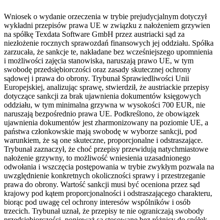
Wniosek o wydanie orzeczenia w trybie prejudycjalnym dotyczył
wykładni przepisów prawa UE w związku z nałożeniem grzywien
na spółkę Texdata Software GmbH przez austriacki sąd za
niezłożenie rocznych sprawozdań finansowych jej oddziału. Spółka
zarzucała, że sankcje te, nakładane bez wcześniejszego upomnienia
i możliwości zajęcia stanowiska, naruszają prawo UE, w tym
swobodę przedsiębiorczości oraz zasady skutecznej ochrony
sądowej i prawa do obrony. Trybunał Sprawiedliwości Unii
Europejskiej, analizując sprawę, stwierdził, że austriackie przepisy
dotyczące sankcji za brak ujawnienia dokumentów księgowych
oddziału, w tym minimalna grzywna w wysokości 700 EUR, nie
naruszają bezpośrednio prawa UE. Podkreślono, że obowiązek
ujawnienia dokumentów jest zharmonizowany na poziomie UE, a
państwa członkowskie mają swobodę w wyborze sankcji, pod
warunkiem, że są one skuteczne, proporcjonalne i odstraszające.
Trybunał zaznaczył, że choć przepisy przewidują natychmiastowe
nałożenie grzywny, to możliwość wniesienia uzasadnionego
odwołania i wszczęcia postępowania w trybie zwykłym pozwala na
uwzględnienie konkretnych okoliczności sprawy i przestrzeganie
prawa do obrony. Wartość sankcji musi być oceniona przez sąd
krajowy pod kątem proporcjonalności i odstraszającego charakteru,
biorąc pod uwagę cel ochrony interesów wspólników i osób
trzecich. Trybunał uznał, że przepisy te nie ograniczają swobody
przedsiębiorczości, ponieważ są stosowane bez różnicy do spółek