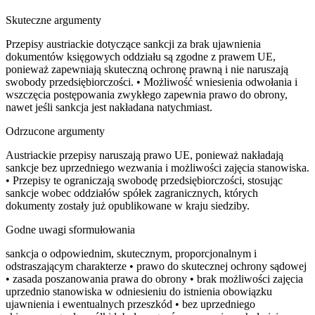
Skuteczne argumenty
Przepisy austriackie dotyczące sankcji za brak ujawnienia
dokumentów księgowych oddziału są zgodne z prawem UE,
ponieważ zapewniają skuteczną ochronę prawną i nie naruszają
swobody przedsiębiorczości. • Możliwość wniesienia odwołania i
wszczęcia postępowania zwykłego zapewnia prawo do obrony,
nawet jeśli sankcja jest nakładana natychmiast.
Odrzucone argumenty
Austriackie przepisy naruszają prawo UE, ponieważ nakładają
sankcje bez uprzedniego wezwania i możliwości zajęcia stanowiska.
• Przepisy te ograniczają swobodę przedsiębiorczości, stosując
sankcje wobec oddziałów spółek zagranicznych, których
dokumenty zostały już opublikowane w kraju siedziby.
Godne uwagi sformułowania
sankcja o odpowiednim, skutecznym, proporcjonalnym i
odstraszającym charakterze • prawo do skutecznej ochrony sądowej
• zasada poszanowania prawa do obrony • brak możliwości zajęcia
uprzednio stanowiska w odniesieniu do istnienia obowiązku
ujawnienia i ewentualnych przeszkód • bez uprzedniego