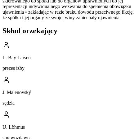
skierowanego do spółki lub do organów uprawnionych do jej
reprezentacji indywidualnego wezwania do spełnienia obowiązku
ujawnienia • zakładając w razie braku dowodu przeciwnego fikcję,
że spółka i jej organy ze swojej winy zaniechały ujawnienia
Skład orzekający
L. Bay Larsen
prezes izby
J. Malenovský
sędzia
U. Lõhmus
sprawozdawca