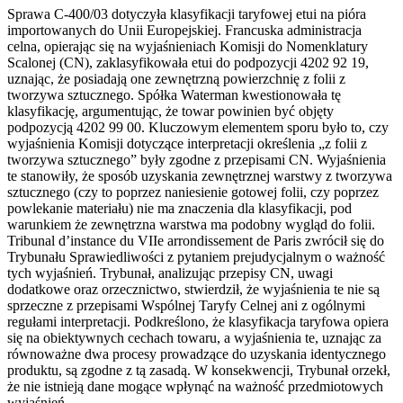
Sprawa C-400/03 dotyczyła klasyfikacji taryfowej etui na pióra
importowanych do Unii Europejskiej. Francuska administracja
celna, opierając się na wyjaśnieniach Komisji do Nomenklatury
Scalonej (CN), zaklasyfikowała etui do podpozycji 4202 92 19,
uznając, że posiadają one zewnętrzną powierzchnię z folii z
tworzywa sztucznego. Spółka Waterman kwestionowała tę
klasyfikację, argumentując, że towar powinien być objęty
podpozycją 4202 99 00. Kluczowym elementem sporu było to, czy
wyjaśnienia Komisji dotyczące interpretacji określenia „z folii z
tworzywa sztucznego” były zgodne z przepisami CN. Wyjaśnienia
te stanowiły, że sposób uzyskania zewnętrznej warstwy z tworzywa
sztucznego (czy to poprzez naniesienie gotowej folii, czy poprzez
powlekanie materiału) nie ma znaczenia dla klasyfikacji, pod
warunkiem że zewnętrzna warstwa ma podobny wygląd do folii.
Tribunal d’instance du VIIe arrondissement de Paris zwrócił się do
Trybunału Sprawiedliwości z pytaniem prejudycjalnym o ważność
tych wyjaśnień. Trybunał, analizując przepisy CN, uwagi
dodatkowe oraz orzecznictwo, stwierdził, że wyjaśnienia te nie są
sprzeczne z przepisami Wspólnej Taryfy Celnej ani z ogólnymi
regułami interpretacji. Podkreślono, że klasyfikacja taryfowa opiera
się na obiektywnych cechach towaru, a wyjaśnienia te, uznając za
równoważne dwa procesy prowadzące do uzyskania identycznego
produktu, są zgodne z tą zasadą. W konsekwencji, Trybunał orzekł,
że nie istnieją dane mogące wpłynąć na ważność przedmiotowych
wyjaśnień.