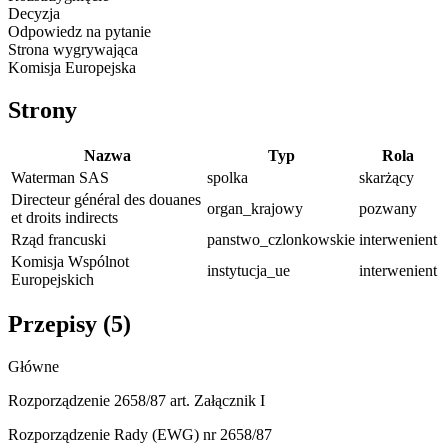
Decyzja
Odpowiedz na pytanie
Strona wygrywająca
Komisja Europejska
Strony
Nazwa
Typ
Rola
Waterman SAS
spolka
skarżący
Directeur général des douanes
organ_krajowy
pozwany
et droits indirects
Rząd francuski
panstwo_czlonkowskie
interwenient
Komisja Wspólnot
instytucja_ue
interwenient
Europejskich
Przepisy (
5
)
Główne
Rozporządzenie 2658/87 art. Załącznik I
Rozporządzenie Rady (EWG) nr 2658/87