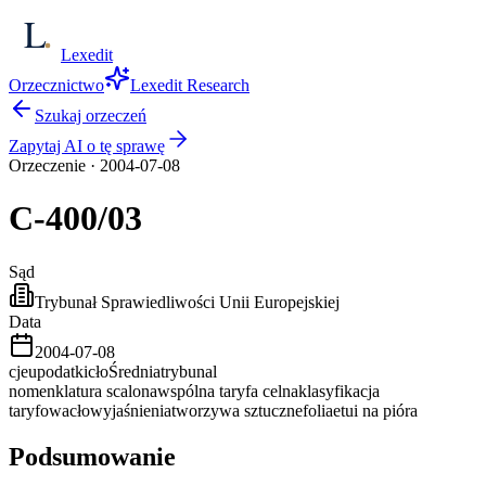
Lexedit
Orzecznictwo
Lexedit Research
Szukaj orzeczeń
Zapytaj AI o tę sprawę
Orzeczenie
·
2004-07-08
C-400/03
Sąd
Trybunał Sprawiedliwości Unii Europejskiej
Data
2004-07-08
cjeu
podatki
cło
Średnia
trybunal
nomenklatura scalona
wspólna taryfa celna
klasyfikacja
taryfowa
cło
wyjaśnienia
tworzywa sztuczne
folia
etui na pióra
Podsumowanie