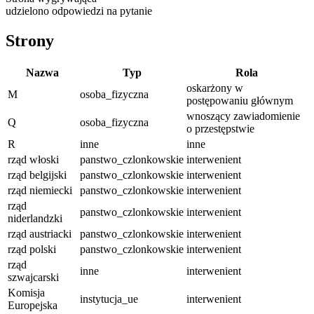
udzielono odpowiedzi na pytanie
Strony
Nazwa
Typ
Rola
oskarżony w
M
osoba_fizyczna
postępowaniu głównym
wnoszący zawiadomienie
Q
osoba_fizyczna
o przestępstwie
R
inne
inne
rząd włoski
panstwo_czlonkowskie
interwenient
rząd belgijski
panstwo_czlonkowskie
interwenient
rząd niemiecki
panstwo_czlonkowskie
interwenient
rząd
panstwo_czlonkowskie
interwenient
niderlandzki
rząd austriacki
panstwo_czlonkowskie
interwenient
rząd polski
panstwo_czlonkowskie
interwenient
rząd
inne
interwenient
szwajcarski
Komisja
instytucja_ue
interwenient
Europejska