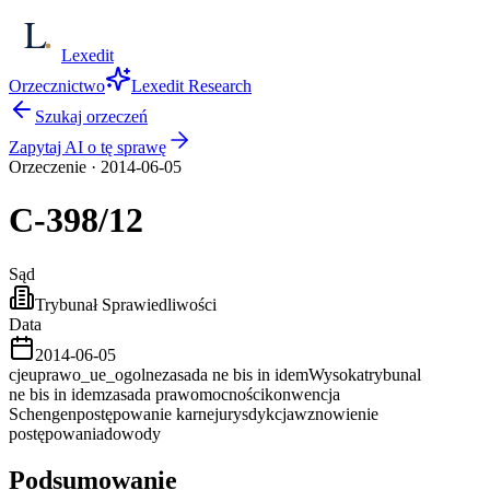
Lexedit
Orzecznictwo
Lexedit Research
Szukaj orzeczeń
Zapytaj AI o tę sprawę
Orzeczenie
·
2014-06-05
C-398/12
Sąd
Trybunał Sprawiedliwości
Data
2014-06-05
cjeu
prawo_ue_ogolne
zasada ne bis in idem
Wysoka
trybunal
ne bis in idem
zasada prawomocności
konwencja
Schengen
postępowanie karne
jurysdykcja
wznowienie
postępowania
dowody
Podsumowanie