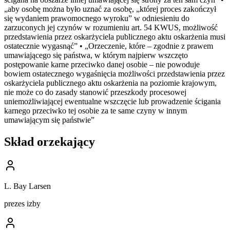
„aby osobę można było uznać za osobę, „której proces zakończył
się wydaniem prawomocnego wyroku” w odniesieniu do
zarzuconych jej czynów w rozumieniu art. 54 KWUS, możliwość
przedstawienia przez oskarżyciela publicznego aktu oskarżenia musi
ostatecznie wygasnąć” • „Orzeczenie, które – zgodnie z prawem
umawiającego się państwa, w którym najpierw wszczęto
postępowanie karne przeciwko danej osobie – nie powoduje
bowiem ostatecznego wygaśnięcia możliwości przedstawienia przez
oskarżyciela publicznego aktu oskarżenia na poziomie krajowym,
nie może co do zasady stanowić przeszkody procesowej
uniemożliwiającej ewentualne wszczęcie lub prowadzenie ścigania
karnego przeciwko tej osobie za te same czyny w innym
umawiającym się państwie”
Skład orzekający
L. Bay Larsen
prezes izby