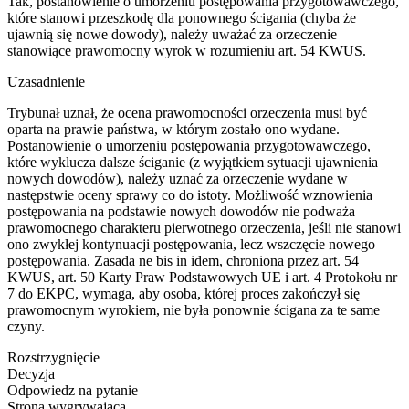
Tak, postanowienie o umorzeniu postępowania przygotowawczego,
które stanowi przeszkodę dla ponownego ścigania (chyba że
ujawnią się nowe dowody), należy uważać za orzeczenie
stanowiące prawomocny wyrok w rozumieniu art. 54 KWUS.
Uzasadnienie
Trybunał uznał, że ocena prawomocności orzeczenia musi być
oparta na prawie państwa, w którym zostało ono wydane.
Postanowienie o umorzeniu postępowania przygotowawczego,
które wyklucza dalsze ściganie (z wyjątkiem sytuacji ujawnienia
nowych dowodów), należy uznać za orzeczenie wydane w
następstwie oceny sprawy co do istoty. Możliwość wznowienia
postępowania na podstawie nowych dowodów nie podważa
prawomocnego charakteru pierwotnego orzeczenia, jeśli nie stanowi
ono zwykłej kontynuacji postępowania, lecz wszczęcie nowego
postępowania. Zasada ne bis in idem, chroniona przez art. 54
KWUS, art. 50 Karty Praw Podstawowych UE i art. 4 Protokołu nr
7 do EKPC, wymaga, aby osoba, której proces zakończył się
prawomocnym wyrokiem, nie była ponownie ścigana za te same
czyny.
Rozstrzygnięcie
Decyzja
Odpowiedz na pytanie
Strona wygrywająca