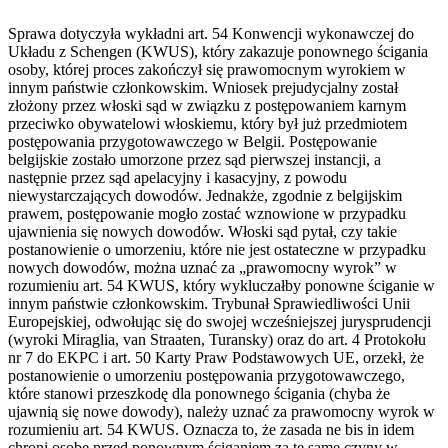
Sprawa dotyczyła wykładni art. 54 Konwencji wykonawczej do
Układu z Schengen (KWUS), który zakazuje ponownego ścigania
osoby, której proces zakończył się prawomocnym wyrokiem w
innym państwie członkowskim. Wniosek prejudycjalny został
złożony przez włoski sąd w związku z postępowaniem karnym
przeciwko obywatelowi włoskiemu, który był już przedmiotem
postępowania przygotowawczego w Belgii. Postępowanie
belgijskie zostało umorzone przez sąd pierwszej instancji, a
następnie przez sąd apelacyjny i kasacyjny, z powodu
niewystarczających dowodów. Jednakże, zgodnie z belgijskim
prawem, postępowanie mogło zostać wznowione w przypadku
ujawnienia się nowych dowodów. Włoski sąd pytał, czy takie
postanowienie o umorzeniu, które nie jest ostateczne w przypadku
nowych dowodów, można uznać za „prawomocny wyrok” w
rozumieniu art. 54 KWUS, który wykluczałby ponowne ściganie w
innym państwie członkowskim. Trybunał Sprawiedliwości Unii
Europejskiej, odwołując się do swojej wcześniejszej jurysprudencji
(wyroki Miraglia, van Straaten, Turansky) oraz do art. 4 Protokołu
nr 7 do EKPC i art. 50 Karty Praw Podstawowych UE, orzekł, że
postanowienie o umorzeniu postępowania przygotowawczego,
które stanowi przeszkodę dla ponownego ścigania (chyba że
ujawnią się nowe dowody), należy uznać za prawomocny wyrok w
rozumieniu art. 54 KWUS. Oznacza to, że zasada ne bis in idem
chroni osobę przed ponownym ściganiem za te same czyny w