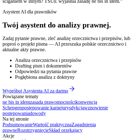
ściganiem w innym? TSUE wyjaśnia zasadę ne bis in idem.
”
Asystent AI dla prawników
Twój asystent do
analizy prawnej
.
Zadaj pytanie prawne, zleć analizę orzecznictwa i przepisów, lub
poproś o projekt pisma — AI przeszuka polskie orzecznictwo i
aktualne akty prawne.
Analiza orzecznictwa i przepisów
Drafting pism i dokumentów
Odpowiedzi na pytania prawne
Pogłębiona analiza z doktryny
Wypróbuj Asystenta AI za darmo
Powiązane tematy
ne bis in idem
zasada prawomocności
konwencja
Schengen
postępowanie karne
jurysdykcja
wznowienie
postępowania
dowody
Na tej stronie
Podsumowanie
Wartość praktyczna
Zagadnienia
prawne
Rozstrzygnięcie
Skład orzekający
Akcje