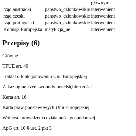
głównym
rząd austriacki
panstwo_czlonkowskie
interwenient
rząd czeski
panstwo_czlonkowskie
interwenient
rząd portugalski
panstwo_czlonkowskie
interwenient
Komisja Europejska
instytucja_ue
interwenient
Przepisy (
6
)
Główne
TFUE art. 49
Traktat o funkcjonowaniu Unii Europejskiej
Zakaz ograniczeń swobody przedsiębiorczości.
Karta art. 16
Karta praw podstawowych Unii Europejskiej
Wolność prowadzenia działalności gospodarczej.
ApG art. 10 § ust. 2 pkt 3