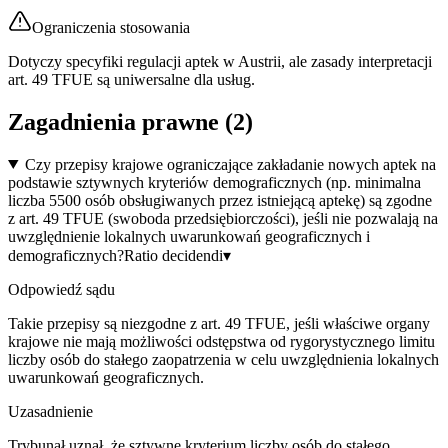
Ograniczenia stosowania
Dotyczy specyfiki regulacji aptek w Austrii, ale zasady interpretacji
art. 49 TFUE są uniwersalne dla usług.
Zagadnienia prawne (
2
)
Czy przepisy krajowe ograniczające zakładanie nowych aptek na
podstawie sztywnych kryteriów demograficznych (np. minimalna
liczba 5500 osób obsługiwanych przez istniejącą aptekę) są zgodne
z art. 49 TFUE (swoboda przedsiębiorczości), jeśli nie pozwalają na
uwzględnienie lokalnych uwarunkowań geograficznych i
demograficznych?
Ratio decidendi
▾
Odpowiedź sądu
Takie przepisy są niezgodne z art. 49 TFUE, jeśli właściwe organy
krajowe nie mają możliwości odstępstwa od rygorystycznego limitu
liczby osób do stałego zaopatrzenia w celu uwzględnienia lokalnych
uwarunkowań geograficznych.
Uzasadnienie
Trybunał uznał, że sztywne kryterium liczby osób do stałego