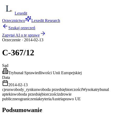
Lexedit
Orzecznictwo
Lexedit Research
Szukaj orzeczeń
Zapytaj AI o tę sprawę
Orzeczenie
·
2014-02-13
C-367/12
Sąd
Trybunał Sprawiedliwości Unii Europejskiej
Data
2014-02-13
cjeu
swobody_rynku
swoboda przedsiębiorczości
Wysoka
trybunal
apteki
swoboda przedsiębiorczości
zdrowie
publiczne
ograniczenia
kryteria
Austria
prawo UE
Podsumowanie