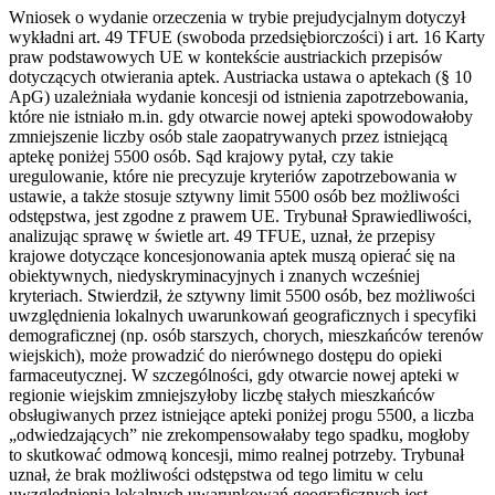
Wniosek o wydanie orzeczenia w trybie prejudycjalnym dotyczył
wykładni art. 49 TFUE (swoboda przedsiębiorczości) i art. 16 Karty
praw podstawowych UE w kontekście austriackich przepisów
dotyczących otwierania aptek. Austriacka ustawa o aptekach (§ 10
ApG) uzależniała wydanie koncesji od istnienia zapotrzebowania,
które nie istniało m.in. gdy otwarcie nowej apteki spowodowałoby
zmniejszenie liczby osób stale zaopatrywanych przez istniejącą
aptekę poniżej 5500 osób. Sąd krajowy pytał, czy takie
uregulowanie, które nie precyzuje kryteriów zapotrzebowania w
ustawie, a także stosuje sztywny limit 5500 osób bez możliwości
odstępstwa, jest zgodne z prawem UE. Trybunał Sprawiedliwości,
analizując sprawę w świetle art. 49 TFUE, uznał, że przepisy
krajowe dotyczące koncesjonowania aptek muszą opierać się na
obiektywnych, niedyskryminacyjnych i znanych wcześniej
kryteriach. Stwierdził, że sztywny limit 5500 osób, bez możliwości
uwzględnienia lokalnych uwarunkowań geograficznych i specyfiki
demograficznej (np. osób starszych, chorych, mieszkańców terenów
wiejskich), może prowadzić do nierównego dostępu do opieki
farmaceutycznej. W szczególności, gdy otwarcie nowej apteki w
regionie wiejskim zmniejszyłoby liczbę stałych mieszkańców
obsługiwanych przez istniejące apteki poniżej progu 5500, a liczba
„odwiedzających” nie zrekompensowałaby tego spadku, mogłoby
to skutkować odmową koncesji, mimo realnej potrzeby. Trybunał
uznał, że brak możliwości odstępstwa od tego limitu w celu
uwzględnienia lokalnych uwarunkowań geograficznych jest