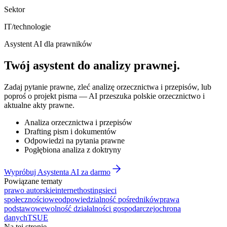
Sektor
IT/technologie
Asystent AI dla prawników
Twój asystent do
analizy prawnej
.
Zadaj pytanie prawne, zleć analizę orzecznictwa i przepisów, lub
poproś o projekt pisma — AI przeszuka polskie orzecznictwo i
aktualne akty prawne.
Analiza orzecznictwa i przepisów
Drafting pism i dokumentów
Odpowiedzi na pytania prawne
Pogłębiona analiza z doktryny
Wypróbuj Asystenta AI za darmo
Powiązane tematy
prawo autorskie
internet
hosting
sieci
społecznościowe
odpowiedzialność pośredników
prawa
podstawowe
wolność działalności gospodarczej
ochrona
danych
TSUE
Na tej stronie