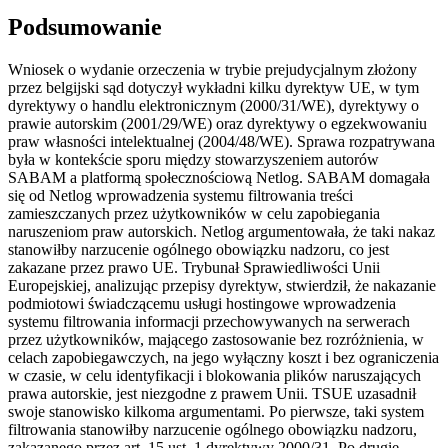
Podsumowanie
Wniosek o wydanie orzeczenia w trybie prejudycjalnym złożony
przez belgijski sąd dotyczył wykładni kilku dyrektyw UE, w tym
dyrektywy o handlu elektronicznym (2000/31/WE), dyrektywy o
prawie autorskim (2001/29/WE) oraz dyrektywy o egzekwowaniu
praw własności intelektualnej (2004/48/WE). Sprawa rozpatrywana
była w kontekście sporu między stowarzyszeniem autorów
SABAM a platformą społecznościową Netlog. SABAM domagała
się od Netlog wprowadzenia systemu filtrowania treści
zamieszczanych przez użytkowników w celu zapobiegania
naruszeniom praw autorskich. Netlog argumentowała, że taki nakaz
stanowiłby narzucenie ogólnego obowiązku nadzoru, co jest
zakazane przez prawo UE. Trybunał Sprawiedliwości Unii
Europejskiej, analizując przepisy dyrektyw, stwierdził, że nakazanie
podmiotowi świadczącemu usługi hostingowe wprowadzenia
systemu filtrowania informacji przechowywanych na serwerach
przez użytkowników, mającego zastosowanie bez rozróżnienia, w
celach zapobiegawczych, na jego wyłączny koszt i bez ograniczenia
w czasie, w celu identyfikacji i blokowania plików naruszających
prawa autorskie, jest niezgodne z prawem Unii. TSUE uzasadnił
swoje stanowisko kilkoma argumentami. Po pierwsze, taki system
filtrowania stanowiłby narzucenie ogólnego obowiązku nadzoru,
zakazanego przez art. 15 ust. 1 dyrektywy 2000/31. Po drugie,