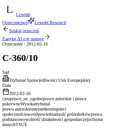
Lexedit
Orzecznictwo
Lexedit Research
Szukaj orzeczeń
Zapytaj AI o tę sprawę
Orzeczenie
·
2012-02-16
C-360/10
Sąd
Trybunał Sprawiedliwości Unii Europejskiej
Data
2012-02-16
cjeu
prawo_ue_ogolne
prawo autorskie i prawa
pokrewne
Wysoka
trybunal
prawo autorskie
internet
hosting
sieci
społecznościowe
odpowiedzialność pośredników
prawa
podstawowe
wolność działalności gospodarczej
ochrona
danych
TSUE