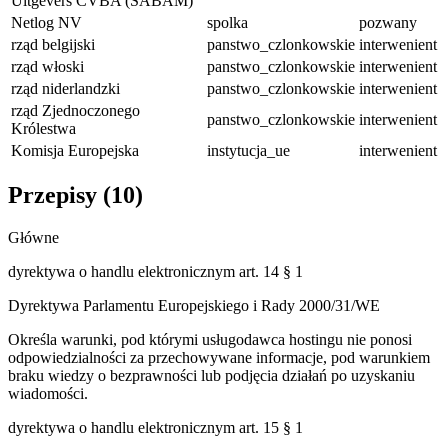
Uitgevers CVBA (SABAM)
Netlog NV
spolka
pozwany
rząd belgijski
panstwo_czlonkowskie
interwenient
rząd włoski
panstwo_czlonkowskie
interwenient
rząd niderlandzki
panstwo_czlonkowskie
interwenient
rząd Zjednoczonego
panstwo_czlonkowskie
interwenient
Królestwa
Komisja Europejska
instytucja_ue
interwenient
Przepisy (
10
)
Główne
dyrektywa o handlu elektronicznym art. 14 § 1
Dyrektywa Parlamentu Europejskiego i Rady 2000/31/WE
Określa warunki, pod którymi usługodawca hostingu nie ponosi
odpowiedzialności za przechowywane informacje, pod warunkiem
braku wiedzy o bezprawności lub podjęcia działań po uzyskaniu
wiadomości.
dyrektywa o handlu elektronicznym art. 15 § 1