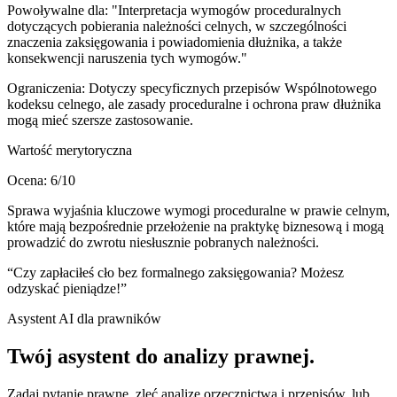
Powoływalne dla:
"Interpretacja wymogów proceduralnych
dotyczących pobierania należności celnych, w szczególności
znaczenia zaksięgowania i powiadomienia dłużnika, a także
konsekwencji naruszenia tych wymogów."
Ograniczenia:
Dotyczy specyficznych przepisów Wspólnotowego
kodeksu celnego, ale zasady proceduralne i ochrona praw dłużnika
mogą mieć szersze zastosowanie.
Wartość merytoryczna
Ocena:
6
/10
Sprawa wyjaśnia kluczowe wymogi proceduralne w prawie celnym,
które mają bezpośrednie przełożenie na praktykę biznesową i mogą
prowadzić do zwrotu niesłusznie pobranych należności.
“
Czy zapłaciłeś cło bez formalnego zaksięgowania? Możesz
odzyskać pieniądze!
”
Asystent AI dla prawników
Twój asystent do
analizy prawnej
.
Zadaj pytanie prawne, zleć analizę orzecznictwa i przepisów, lub