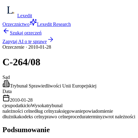
Lexedit
Orzecznictwo
Lexedit Research
Szukaj orzeczeń
Zapytaj AI o tę sprawę
Orzeczenie
·
2010-01-28
C-264/08
Sąd
Trybunał Sprawiedliwości Unii Europejskiej
Data
2010-01-28
cjeu
podatki
cło
Wysoka
trybunal
należności celne
dług celny
zaksięgowanie
powiadomienie
dłużnika
kodeks celny
prawo celne
procedura
terminy
zwrot należności
Podsumowanie