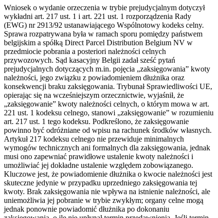
Wniosek o wydanie orzeczenia w trybie prejudycjalnym dotyczył
wykładni art. 217 ust. 1 i art. 221 ust. 1 rozporządzenia Rady
(EWG) nr 2913/92 ustanawiającego Wspólnotowy kodeks celny.
Sprawa rozpatrywana była w ramach sporu pomiędzy państwem
belgijskim a spółką Direct Parcel Distribution Belgium NV w
przedmiocie pobrania a posteriori należności celnych
przywozowych. Sąd kasacyjny Belgii zadał sześć pytań
prejudycjalnych dotyczących m.in. pojęcia „zaksięgowania” kwoty
należności, jego związku z powiadomieniem dłużnika oraz
konsekwencji braku zaksięgowania. Trybunał Sprawiedliwości UE,
opierając się na wcześniejszym orzecznictwie, wyjaśnił, że
„zaksięgowanie” kwoty należności celnych, o którym mowa w art.
221 ust. 1 kodeksu celnego, stanowi „zaksięgowanie” w rozumieniu
art. 217 ust. 1 tego kodeksu. Podkreślono, że zaksięgowanie
powinno być odróżniane od wpisu na rachunek środków własnych.
Artykuł 217 kodeksu celnego nie przewiduje minimalnych
wymogów technicznych ani formalnych dla zaksięgowania, jednak
musi ono zapewniać prawidłowe ustalenie kwoty należności i
umożliwiać jej dokładne ustalenie względem zobowiązanego.
Kluczowe jest, że powiadomienie dłużnika o kwocie należności jest
skuteczne jedynie w przypadku uprzedniego zaksięgowania tej
kwoty. Brak zaksięgowania nie wpływa na istnienie należności, ale
uniemożliwia jej pobranie w trybie zwykłym; organy celne mogą
jednak ponownie powiadomić dłużnika po dokonaniu
zaksięgowania, o ile nie upłynął termin przedawnienia. Jeśli termin