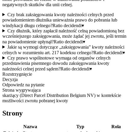
negatywnych skutków dla unii celnej.
Czy brak zaksięgowania kwoty należności celnych przed
powiadomieniem dłużnika unieważnia prawo do pobrania lub
windykacji długu celnego?
Ratio decidendi
▾
Czy dłużnik, który zapłacił należność celną powiadomioną bez
wcześniejszego zaksięgowania, może żądać jej zwrotu, jeśli termin
na powiadomienie upłynął?
Ratio decidendi
▾
Jakie są wymogi dotyczące „zaksięgowania” kwoty należności
celnych w rozumieniu art. 217 kodeksu celnego?
Ratio decidendi
▾
Czy prawo wspólnotowe wymaga od organów celnych
przedstawienia pisemnego dowodu zaksięgowania kwoty
należności celnej przed sądem?
Ratio decidendi
▾
Rozstrzygnięcie
Decyzja
Odpowiedz na pytanie
Strona wygrywająca
skarżący (Direct Parcel Distribution Belgium NV) w kontekście
możliwości zwrotu pobranej kwoty
Strony
Nazwa
Typ
Rola