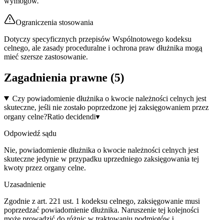
wymogów.
Ograniczenia stosowania
Dotyczy specyficznych przepisów Wspólnotowego kodeksu
celnego, ale zasady proceduralne i ochrona praw dłużnika mogą
mieć szersze zastosowanie.
Zagadnienia prawne (
5
)
Czy powiadomienie dłużnika o kwocie należności celnych jest
skuteczne, jeśli nie zostało poprzedzone jej zaksięgowaniem przez
organy celne?
Ratio decidendi
▾
Odpowiedź sądu
Nie, powiadomienie dłużnika o kwocie należności celnych jest
skuteczne jedynie w przypadku uprzedniego zaksięgowania tej
kwoty przez organy celne.
Uzasadnienie
Zgodnie z art. 221 ust. 1 kodeksu celnego, zaksięgowanie musi
poprzedzać powiadomienie dłużnika. Naruszenie tej kolejności
może prowadzić do różnic w traktowaniu podmiotów i