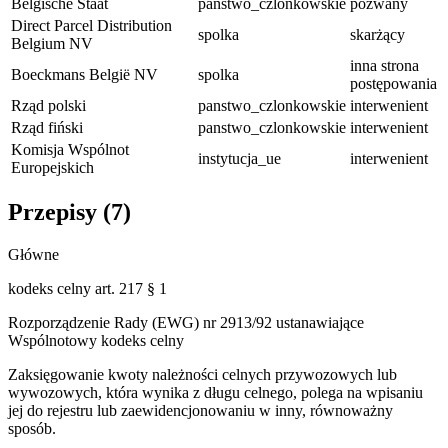
Belgische Staat
panstwo_czlonkowskie
pozwany
Direct Parcel Distribution
spolka
skarżący
Belgium NV
inna strona
Boeckmans België NV
spolka
postępowania
Rząd polski
panstwo_czlonkowskie
interwenient
Rząd fiński
panstwo_czlonkowskie
interwenient
Komisja Wspólnot
instytucja_ue
interwenient
Europejskich
Przepisy (
7
)
Główne
kodeks celny art. 217 § 1
Rozporządzenie Rady (EWG) nr 2913/92 ustanawiające
Wspólnotowy kodeks celny
Zaksięgowanie kwoty należności celnych przywozowych lub
wywozowych, która wynika z długu celnego, polega na wpisaniu
jej do rejestru lub zaewidencjonowaniu w inny, równoważny
sposób.