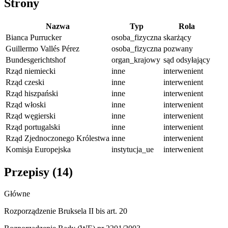
Strony
Nazwa
Typ
Rola
Bianca Purrucker
osoba_fizyczna
skarżący
Guillermo Vallés Pérez
osoba_fizyczna
pozwany
Bundesgerichtshof
organ_krajowy
sąd odsyłający
Rząd niemiecki
inne
interwenient
Rząd czeski
inne
interwenient
Rząd hiszpański
inne
interwenient
Rząd włoski
inne
interwenient
Rząd węgierski
inne
interwenient
Rząd portugalski
inne
interwenient
Rząd Zjednoczonego Królestwa
inne
interwenient
Komisja Europejska
instytucja_ue
interwenient
Przepisy (
14
)
Główne
Rozporządzenie Bruksela II bis art. 20