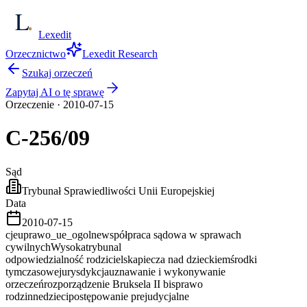
Lexedit
Orzecznictwo
Lexedit Research
Szukaj orzeczeń
Zapytaj AI o tę sprawę
Orzeczenie
·
2010-07-15
C-256/09
Sąd
Trybunał Sprawiedliwości Unii Europejskiej
Data
2010-07-15
cjeu
prawo_ue_ogolne
współpraca sądowa w sprawach
cywilnych
Wysoka
trybunal
odpowiedzialność rodzicielska
piecza nad dzieckiem
środki
tymczasowe
jurysdykcja
uznawanie i wykonywanie
orzeczeń
rozporządzenie Bruksela II bis
prawo
rodzinne
dzieci
postępowanie prejudycjalne