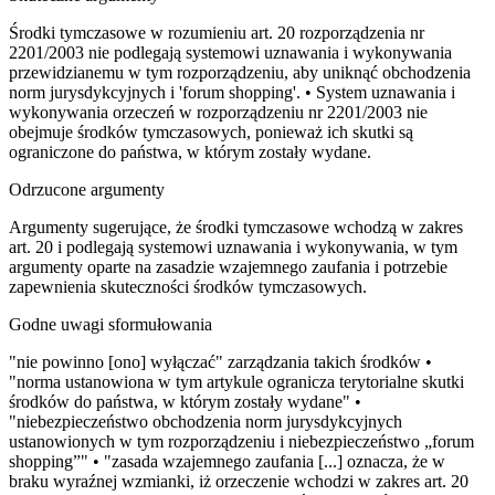
Środki tymczasowe w rozumieniu art. 20 rozporządzenia nr
2201/2003 nie podlegają systemowi uznawania i wykonywania
przewidzianemu w tym rozporządzeniu, aby uniknąć obchodzenia
norm jurysdykcyjnych i 'forum shopping'. • System uznawania i
wykonywania orzeczeń w rozporządzeniu nr 2201/2003 nie
obejmuje środków tymczasowych, ponieważ ich skutki są
ograniczone do państwa, w którym zostały wydane.
Odrzucone argumenty
Argumenty sugerujące, że środki tymczasowe wchodzą w zakres
art. 20 i podlegają systemowi uznawania i wykonywania, w tym
argumenty oparte na zasadzie wzajemnego zaufania i potrzebie
zapewnienia skuteczności środków tymczasowych.
Godne uwagi sformułowania
"nie powinno [ono] wyłączać" zarządzania takich środków •
"norma ustanowiona w tym artykule ogranicza terytorialne skutki
środków do państwa, w którym zostały wydane" •
"niebezpieczeństwo obchodzenia norm jurysdykcyjnych
ustanowionych w tym rozporządzeniu i niebezpieczeństwo „forum
shopping”" • "zasada wzajemnego zaufania [...] oznacza, że w
braku wyraźnej wzmianki, iż orzeczenie wchodzi w zakres art. 20