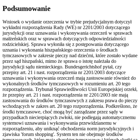
Podsumowanie
Wniosek o wydanie orzeczenia w trybie prejudycjalnym dotyczył
wykładni rozporządzenia Rady (WE) nr 2201/2003 dotyczącego
jurysdykcji oraz uznawania i wykonywania orzeczeń w sprawach
małżeńskich oraz w sprawach dotyczących odpowiedzialności
rodzicielskiej. Sprawa wyłoniła się z postępowania dotyczącego
uznania i wykonania hiszpańskiego orzeczenia o środkach
tymczasowych w zakresie pieczy nad dziećmi, które zostało wydane
przez sąd hiszpański, mimo że sprawa o istotę należała do
jurysdykcji sądu niemieckiego. Bundesgerichtshof pytał, czy
przepisy art. 21 i nast. rozporządzenia nr 2201/2003 dotyczące
uznawania i wykonywania orzeczeń mają zastosowanie również do
wykonalnych środków tymczasowych w rozumieniu art. 20 tego
rozporządzenia. Trybunał Sprawiedliwości Unii Europejskiej orzekł,
że przepisy art. 21 i nast. rozporządzenia nr 2201/2003 nie mają
zastosowania do środków tymczasowych z zakresu prawa do pieczy
wchodzących w zakres art. 20 tego rozporządzenia. Podkreślono, że
środki tymczasowe, choć mogą być zarządzane przez sądy w
przypadkach niecierpiących zwłoki, nie podlegają automatycznemu
systemowi uznawania i wykonywania przewidzianemu w
rozporządzeniu, aby uniknąć obchodzenia norm jurysdykcyjnych i
zjawiska 'forum shopping'. System ten nie obejmuje środków
tymczasowych, które mają charakter tymczasowy i których skutki są