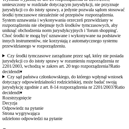
umieszczony w rozdziale dotyczącym jurysdykcji, nie przyznaje
jurysdykcji co do istoty sprawy, a jedynie pozwala sądom stosować
środki tymczasowe niezależnie od przepisów rozporządzenia.
System uznawania i wykonywania orzeczeń przewidziany w
rozporządzeniu nie obejmuje tych środków tymczasowych, aby
uniknąć obchodzenia norm jurysdykcyjnych i 'forum shopping'.
Choć środki te mogą być uznawane i wykonywane na podstawie
innych instrumentów, nie korzystają z automatycznego systemu
przewidzianego w rozporządzeniu.
Czy środki tymczasowe zarządzane przez sąd, który nie posiada
jurysdykcji co do istoty sprawy w rozumieniu rozporządzenia nr
2201/2003, wchodzą w zakres art. 20 tego rozporządzenia?
Ratio
decidendi
▾
Czy sąd państwa członkowskiego, do którego wpłynął wniosek
dotyczący odpowiedzialności rodzicielskiej, może badać swoją
jurysdykcję zgodnie z art. 8-14 rozporządzenia nr 2201/2003?
Ratio
decidendi
▾
Rozstrzygnięcie
Decyzja
Odpowiedz na pytanie
Strona wygrywająca
udzielono odpowiedzi na pytanie