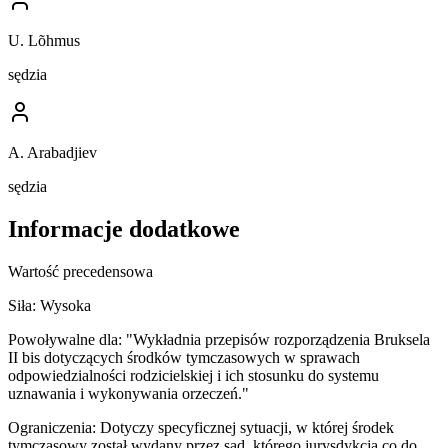
U. Lõhmus
sędzia
A. Arabadjiev
sędzia
Informacje dodatkowe
Wartość precedensowa
Siła:
Wysoka
Powoływalne dla:
"Wykładnia przepisów rozporządzenia Bruksela
II bis dotyczących środków tymczasowych w sprawach
odpowiedzialności rodzicielskiej i ich stosunku do systemu
uznawania i wykonywania orzeczeń."
Ograniczenia:
Dotyczy specyficznej sytuacji, w której środek
tymczasowy został wydany przez sąd, którego jurysdykcja co do