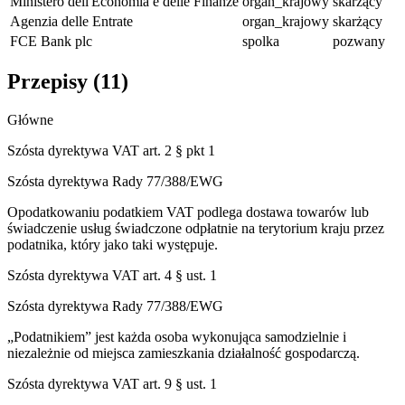
Ministero dell'Economia e delle Finanze
organ_krajowy
skarżący
Agenzia delle Entrate
organ_krajowy
skarżący
FCE Bank plc
spolka
pozwany
Przepisy (
11
)
Główne
Szósta dyrektywa VAT art. 2 § pkt 1
Szósta dyrektywa Rady 77/388/EWG
Opodatkowaniu podatkiem VAT podlega dostawa towarów lub
świadczenie usług świadczone odpłatnie na terytorium kraju przez
podatnika, który jako taki występuje.
Szósta dyrektywa VAT art. 4 § ust. 1
Szósta dyrektywa Rady 77/388/EWG
„Podatnikiem” jest każda osoba wykonująca samodzielnie i
niezależnie od miejsca zamieszkania działalność gospodarczą.
Szósta dyrektywa VAT art. 9 § ust. 1