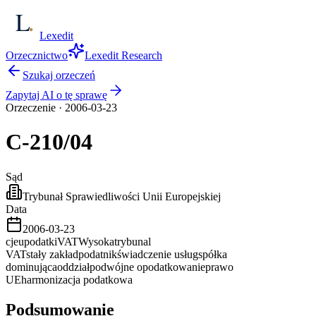
Lexedit
Orzecznictwo
Lexedit Research
Szukaj orzeczeń
Zapytaj AI o tę sprawę
Orzeczenie
·
2006-03-23
C-210/04
Sąd
Trybunał Sprawiedliwości Unii Europejskiej
Data
2006-03-23
cjeu
podatki
VAT
Wysoka
trybunal
VAT
stały zakład
podatnik
świadczenie usług
spółka
dominująca
oddział
podwójne opodatkowanie
prawo
UE
harmonizacja podatkowa
Podsumowanie