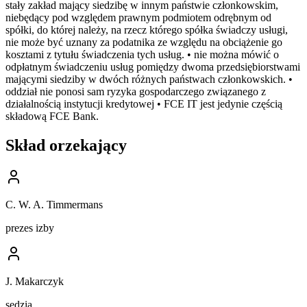
stały zakład mający siedzibę w innym państwie członkowskim,
niebędący pod względem prawnym podmiotem odrębnym od
spółki, do której należy, na rzecz którego spółka świadczy usługi,
nie może być uznany za podatnika ze względu na obciążenie go
kosztami z tytułu świadczenia tych usług. • nie można mówić o
odpłatnym świadczeniu usług pomiędzy dwoma przedsiębiorstwami
mającymi siedziby w dwóch różnych państwach członkowskich. •
oddział nie ponosi sam ryzyka gospodarczego związanego z
działalnością instytucji kredytowej • FCE IT jest jedynie częścią
składową FCE Bank.
Skład orzekający
C. W. A. Timmermans
prezes izby
J. Makarczyk
sędzia