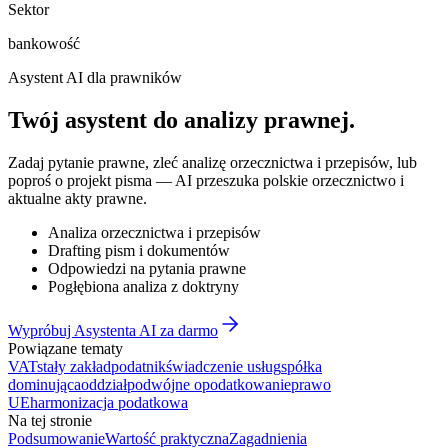
Sektor
bankowość
Asystent AI dla prawników
Twój asystent do
analizy prawnej
.
Zadaj pytanie prawne, zleć analizę orzecznictwa i przepisów, lub
poproś o projekt pisma — AI przeszuka polskie orzecznictwo i
aktualne akty prawne.
Analiza orzecznictwa i przepisów
Drafting pism i dokumentów
Odpowiedzi na pytania prawne
Pogłębiona analiza z doktryny
Wypróbuj Asystenta AI za darmo
Powiązane tematy
VAT
stały zakład
podatnik
świadczenie usług
spółka
dominująca
oddział
podwójne opodatkowanie
prawo
UE
harmonizacja podatkowa
Na tej stronie
Podsumowanie
Wartość praktyczna
Zagadnienia