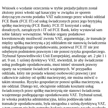
Wniosek o wydanie orzeczenia w trybie prejudycjalnym został
złożony przez włoski sąd kasacyjny w związku ze sporem
dotyczącym zwrotu podatku VAT naliczonego przez włoski oddział
FCE Bank (FCE IT) od usług świadczonych przez jego brytyjską
spółkę macierzystą (FCE Bank). FCE IT korzystał z usług
doradczych, zarządczych i IT od FCE Bank, który wystawiał sam
sobie faktury wewnętrzne. Włoskie organy podatkowe
kwestionowały możliwość zwrotu VAT, argumentując, że transakcje
między spółką macierzystą a jej oddziałem nie stanowią świadczenia
usług podlegającego opodatkowaniu, ponieważ FCE IT nie jest
odrębnym podmiotem prawnym i nie ponosi ryzyka gospodarczego.
Trybunał Sprawiedliwości Unii Europejskiej, analizując art. 2 pkt 1 i
art. 9 ust. 1 szóstej dyrektywy VAT, stwierdził, że aby świadczenie
usług podlegało opodatkowaniu, musi istnieć stosunek prawny
oparty na wymianie świadczeń wzajemnych. W przypadku
oddziału, który nie posiada własnej osobowości prawnej i jest
całkowicie zależny od spółki macierzystej, nie można mówić o
takim stosunku. Ryzyko gospodarcze ponosi spółka macierzysta, a
nie oddział. Dlatego też, obciążenie oddziału kosztami usług
świadczonych przez spółkę macierzystą nie stanowi świadczenia
wzajemnego podlegającego opodatkowaniu VAT. Trybunał uznał,
że włoska praktyka administracyjna, która poddawała takie
transakcje opodatkowaniu, była niezgodna z szóstą dyrektywą VAT,
a tym samym nie było potrzeby badania naruszenia zasady swobody