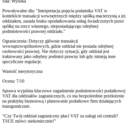
Siła:
Wysoka
Powoływalne dla:
"Interpretacja pojęcia podatnika VAT w
kontekście transakcji wewnętrznych między spółką macierzystą a jej
oddziałem, zasada braku opodatkowania usług świadczonych przez
spółkę na rzecz własnego, nieposiadającego odrębnej
podmiotowości prawnej oddziału."
Ograniczenia:
Dotyczy głównie transakcji
wewnątrzwspólnotowych, gdzie oddział nie posiada odrębnej
osobowości prawnej. Nie dotyczy sytuacji, gdy oddział jest
traktowany jako odrębny podmiot prawny lub gdy istnieją inne
specyficzne regulacje.
Wartość merytoryczna
Ocena:
7
/10
Sprawa wyjaśnia kluczowe zagadnienie podmiotowości podatkowej
VAT dla oddziałów zagranicznych, co ma bezpośrednie przełożenie
na praktykę biznesową i planowanie podatkowe firm działających
transgranicznie.
“
Czy Twój oddział zagraniczny płaci VAT za usługi od centrali?
TSUE mówi: niekoniecznie!
”