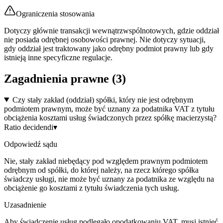
Ograniczenia stosowania
Dotyczy głównie transakcji wewnątrzwspólnotowych, gdzie oddział
nie posiada odrębnej osobowości prawnej. Nie dotyczy sytuacji,
gdy oddział jest traktowany jako odrębny podmiot prawny lub gdy
istnieją inne specyficzne regulacje.
Zagadnienia prawne (
3
)
Czy stały zakład (oddział) spółki, który nie jest odrębnym
podmiotem prawnym, może być uznany za podatnika VAT z tytułu
obciążenia kosztami usług świadczonych przez spółkę macierzystą?
Ratio decidendi
▾
Odpowiedź sądu
Nie, stały zakład niebędący pod względem prawnym podmiotem
odrębnym od spółki, do której należy, na rzecz którego spółka
świadczy usługi, nie może być uznany za podatnika ze względu na
obciążenie go kosztami z tytułu świadczenia tych usług.
Uzasadnienie
Aby świadczenie usług podlegało opodatkowaniu VAT, musi istnieć