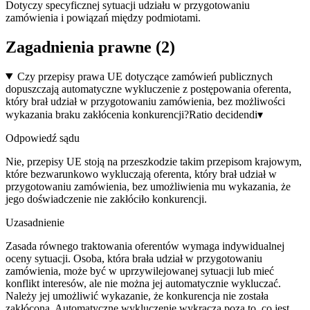
Dotyczy specyficznej sytuacji udziału w przygotowaniu
zamówienia i powiązań między podmiotami.
Zagadnienia prawne (
2
)
Czy przepisy prawa UE dotyczące zamówień publicznych
dopuszczają automatyczne wykluczenie z postępowania oferenta,
który brał udział w przygotowaniu zamówienia, bez możliwości
wykazania braku zakłócenia konkurencji?
Ratio decidendi
▾
Odpowiedź sądu
Nie, przepisy UE stoją na przeszkodzie takim przepisom krajowym,
które bezwarunkowo wykluczają oferenta, który brał udział w
przygotowaniu zamówienia, bez umożliwienia mu wykazania, że
jego doświadczenie nie zakłóciło konkurencji.
Uzasadnienie
Zasada równego traktowania oferentów wymaga indywidualnej
oceny sytuacji. Osoba, która brała udział w przygotowaniu
zamówienia, może być w uprzywilejowanej sytuacji lub mieć
konflikt interesów, ale nie można jej automatycznie wykluczać.
Należy jej umożliwić wykazanie, że konkurencja nie została
zakłócona. Automatyczne wykluczenie wykracza poza to, co jest