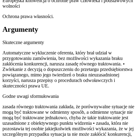
Europejska konwencja o ochronie praw człowieka i podstawowych
wolności
Ochrona prawa własności.
Argumenty
Skuteczne argumenty
Automatyczne wykluczenie oferenta, który brał udział w
przygotowaniu zamówienia, bez możliwości wykazania braku
zakłócenia konkurencji, narusza zasadę równego traktowania. •
Zwlekanie z decyzją o dopuszczeniu do przetargu przedsiębiorstwa
powiązanego, mimo jego twierdzeń o braku nieuzasadnionej
korzyści, narusza przepisy o procedurach odwoławczych i
skuteczności prawa UE.
Godne uwagi sformułowania
zasada równego traktowania zakłada, że porównywalne sytuacje nie
mogą być traktowane w odmienny sposób, a odmienne sytuacje nie
mogą być traktowane jednakowo, chyba że takie traktowanie jest
uzasadnione z obiektywnego punktu widzenia • zasada, która nie
pozostawia tej osobie jakiejkolwiek możliwości wykazania, że w jej
szczególnym przypadku sytuacja ta nie może zakłócić konkurencji,