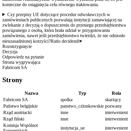
konieczne do osiągnięcia celu równego traktowania.
Czy przepisy UE dotyczące procedur odwoławczych w
zamówieniach publicznych pozwalają instytucji zamawiającej na
zwlekanie z decyzją o dopuszczeniu do przetargu przedsiębiorstwa
powiązanego z osobą, która brała udział w przygotowaniu
zamówienia, nawet jeśli przedsiębiorstwo twierdzi, że nie odniosło
nieuzasadnionej korzyści?
Ratio decidendi
▾
Rozstrzygnięcie
Decyzja
Odpowiedz na pytanie
Strona wygrywająca
Fabricom SA
Strony
Nazwa
Typ
Rola
Fabricom SA
spolka
skarżący
Państwo belgijskie
panstwo_czlonkowskie
pozwany
Rząd austriacki
inne
interwenient
Rząd fiński
inne
interwenient
Komisja Wspólnot
instytucja_ue
interwenient
Europejskich