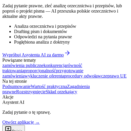
Zadaj pytanie prawne, zleć analizę orzecznictwa i przepisów, lub
poproś o projekt pisma — AI przeszuka polskie orzecznictwo i
aktualne akty prawne.
Analiza orzecznictwa i przepisów
Drafting pism i dokumentów
Odpowiedzi na pytania prawne
Pogłębiona analiza z doktryny
Wypróbuj Asystenta AI za darmo
Powiązane tematy
zamówienia publiczne
konkurencja
równość
traktowania
proporcjonalność
przygotowanie
zamówienia
wykluczenie oferenta
procedury odwoławcze
prawo UE
Na tej stronie
Podsumowanie
Wartość praktyczna
Zagadnienia
prawne
Rozstrzygnięcie
Skład orzekający
Akcje
Asystent AI
Zadaj pytanie o tę sprawę.
Otwórz aplikację →