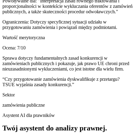
Powoływalne dla:
"Interpretacja zasad równego traktowania i
proporcjonalności w kontekście wykluczania oferentów z zamówień
publicznych, a także skuteczności procedur odwoławczych."
Ograniczenia:
Dotyczy specyficznej sytuacji udziału w
przygotowaniu zamówienia i powiązań między podmiotami.
Wartość merytoryczna
Ocena:
7
/10
Sprawa dotyczy fundamentalnych zasad konkurencji w
zamówieniach publicznych i pokazuje, jak prawo UE chroni przed
nieuzasadnionymi wykluczeniami, co jest istotne dla wielu firm.
“
Czy przygotowanie zamówienia dyskwalifikuje z przetargu?
TSUE wyjaśnia zasady konkurencji.
”
Sektor
zamówienia publiczne
Asystent AI dla prawników
Twój asystent do
analizy prawnej
.