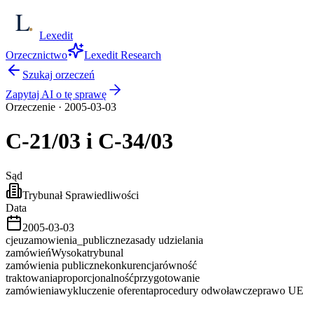
Lexedit
Orzecznictwo
Lexedit Research
Szukaj orzeczeń
Zapytaj AI o tę sprawę
Orzeczenie
·
2005-03-03
C-21/03 i
C-34/03
Sąd
Trybunał Sprawiedliwości
Data
2005-03-03
cjeu
zamowienia_publiczne
zasady udzielania
zamówień
Wysoka
trybunal
zamówienia publiczne
konkurencja
równość
traktowania
proporcjonalność
przygotowanie
zamówienia
wykluczenie oferenta
procedury odwoławcze
prawo UE