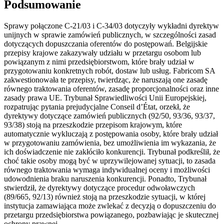
Podsumowanie
Sprawy połączone C-21/03 i C-34/03 dotyczyły wykładni dyrektyw
unijnych w sprawie zamówień publicznych, w szczególności zasad
dotyczących dopuszczania oferentów do postępowań. Belgijskie
przepisy krajowe zakazywały udziału w przetargu osobom lub
powiązanym z nimi przedsiębiorstwom, które brały udział w
przygotowaniu konkretnych robót, dostaw lub usług. Fabricom SA
zakwestionowała te przepisy, twierdząc, że naruszają one zasadę
równego traktowania oferentów, zasadę proporcjonalności oraz inne
zasady prawa UE. Trybunał Sprawiedliwości Unii Europejskiej,
rozpatrując pytania prejudycjalne Conseil d’État, orzekł, że
dyrektywy dotyczące zamówień publicznych (92/50, 93/36, 93/37,
93/38) stoją na przeszkodzie przepisom krajowym, które
automatycznie wykluczają z postępowania osoby, które brały udział
w przygotowaniu zamówienia, bez umożliwienia im wykazania, że
ich doświadczenie nie zakłóciło konkurencji. Trybunał podkreślił, że
choć takie osoby mogą być w uprzywilejowanej sytuacji, to zasada
równego traktowania wymaga indywidualnej oceny i możliwości
udowodnienia braku naruszenia konkurencji. Ponadto, Trybunał
stwierdził, że dyrektywy dotyczące procedur odwoławczych
(89/665, 92/13) również stoją na przeszkodzie sytuacji, w której
instytucja zamawiająca może zwlekać z decyzją o dopuszczeniu do
przetargu przedsiębiorstwa powiązanego, pozbawiając je skutecznej
ochrony prawnej.