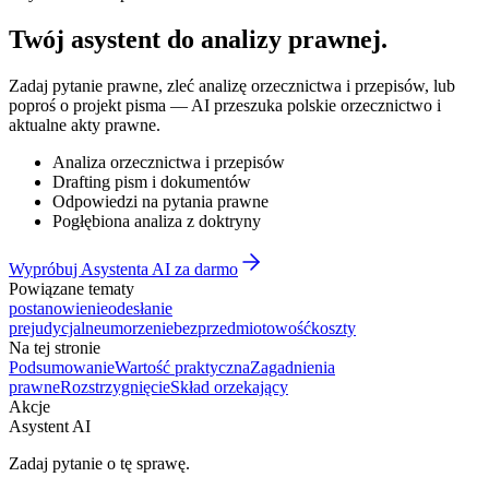
Twój asystent do
analizy prawnej
.
Zadaj pytanie prawne, zleć analizę orzecznictwa i przepisów, lub
poproś o projekt pisma — AI przeszuka polskie orzecznictwo i
aktualne akty prawne.
Analiza orzecznictwa i przepisów
Drafting pism i dokumentów
Odpowiedzi na pytania prawne
Pogłębiona analiza z doktryny
Wypróbuj Asystenta AI za darmo
Powiązane tematy
postanowienie
odesłanie
prejudycjalne
umorzenie
bezprzedmiotowość
koszty
Na tej stronie
Podsumowanie
Wartość praktyczna
Zagadnienia
prawne
Rozstrzygnięcie
Skład orzekający
Akcje
Asystent AI
Zadaj pytanie o tę sprawę.