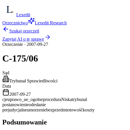
Lexedit
Orzecznictwo
Lexedit Research
Szukaj orzeczeń
Zapytaj AI o tę sprawę
Orzeczenie
·
2007-09-27
C-175/06
Sąd
Trybunał Sprawiedliwości
Data
2007-09-27
cjeu
prawo_ue_ogolne
procedura
Niska
trybunal
postanowienie
odesłanie
prejudycjalne
umorzenie
bezprzedmiotowość
koszty
Podsumowanie