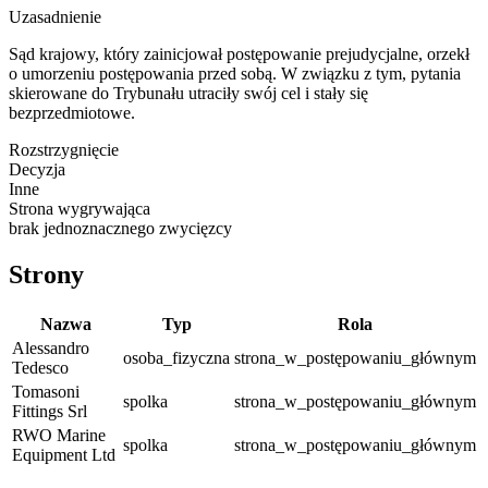
Uzasadnienie
Sąd krajowy, który zainicjował postępowanie prejudycjalne, orzekł
o umorzeniu postępowania przed sobą. W związku z tym, pytania
skierowane do Trybunału utraciły swój cel i stały się
bezprzedmiotowe.
Rozstrzygnięcie
Decyzja
Inne
Strona wygrywająca
brak jednoznacznego zwycięzcy
Strony
Nazwa
Typ
Rola
Alessandro
osoba_fizyczna
strona_w_postępowaniu_głównym
Tedesco
Tomasoni
spolka
strona_w_postępowaniu_głównym
Fittings Srl
RWO Marine
spolka
strona_w_postępowaniu_głównym
Equipment Ltd