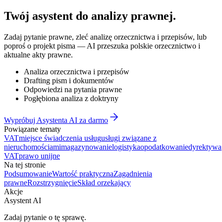
Twój asystent do
analizy prawnej
.
Zadaj pytanie prawne, zleć analizę orzecznictwa i przepisów, lub
poproś o projekt pisma — AI przeszuka polskie orzecznictwo i
aktualne akty prawne.
Analiza orzecznictwa i przepisów
Drafting pism i dokumentów
Odpowiedzi na pytania prawne
Pogłębiona analiza z doktryny
Wypróbuj Asystenta AI za darmo
Powiązane tematy
VAT
miejsce świadczenia usług
usługi związane z
nieruchomościami
magazynowanie
logistyka
opodatkowanie
dyrektywa
VAT
prawo unijne
Na tej stronie
Podsumowanie
Wartość praktyczna
Zagadnienia
prawne
Rozstrzygnięcie
Skład orzekający
Akcje
Asystent AI
Zadaj pytanie o tę sprawę.