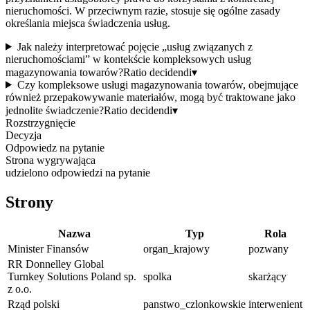
nieruchomości. W przeciwnym razie, stosuje się ogólne zasady
określania miejsca świadczenia usług.
Jak należy interpretować pojęcie „usług związanych z
nieruchomościami” w kontekście kompleksowych usług
magazynowania towarów?
Ratio decidendi
▾
Czy kompleksowe usługi magazynowania towarów, obejmujące
również przepakowywanie materiałów, mogą być traktowane jako
jednolite świadczenie?
Ratio decidendi
▾
Rozstrzygnięcie
Decyzja
Odpowiedz na pytanie
Strona wygrywająca
udzielono odpowiedzi na pytanie
Strony
Nazwa
Typ
Rola
Minister Finansów
organ_krajowy
pozwany
RR Donnelley Global
Turnkey Solutions Poland sp.
spolka
skarżący
z o.o.
Rząd polski
panstwo_czlonkowskie
interwenient