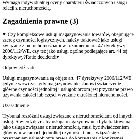
Wymaga indywidualnej oceny charakteru świadczonych usług i
relacji z nieruchomością.
Zagadnienia prawne (
3
)
Czy kompleksowe usługi magazynowania towarów, obejmujące
szereg czynności logistycznych, należy traktować jako usługi
związane z nieruchomościami w rozumieniu art. 47 dyrektywy
2006/112/WE, czy też jako usługi ogólne podlegające art. 44 tej
dyrektywy?
Ratio decidendi
▾
Odpowiedź sądu
Usługi magazynowania są objęte art. 47 dyrektywy 2006/112/WE
jedynie wówczas, gdy magazynowanie stanowi świadczenie
główne czynności jednolitej i usługobiorcom jest przyznane prawo
używania całości lub części wyraźnie określonej nieruchomości.
Uzasadnienie
Trybunał rozróżnił usługi związane z nieruchomościami od innych
usług. Stwierdził, że aby usługa magazynowania była traktowana
jako usługa związana z nieruchomością, musi być świadczeniem
głównym w ramach jednolitej czynności i musi wiązać się z
przyznaniem usługobiorcy prawa do korzystania z konkretnej