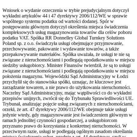
Wniosek o wydanie orzeczenia w trybie prejudycjalnym dotyczył
wykładni artykułów 44 i 47 dyrektywy 2006/112/WE w sprawie
wspólnego systemu podatku od wartości dodanej. Spór w
postępowaniu głównym dotyczył określenia miejsca świadczenia
kompleksowych usług magazynowania towarów dla celów poboru
podatku VAT. Spółka RR Donnelley Global Turnkey Solutions
Poland sp. z o.o. świadczyła usługi obejmujące przyjmowanie,
przechowywanie, pakowanie i wydawanie towarów, a także
przepakowywanie materiałów. Spółka uważała, że usługi te nie są
związane z nieruchomościami i podlegają opodatkowaniu w miejscu
siedziby usługobiorcy. Minister Finansów twierdził, że są to usługi
związane z nieruchomościami i podlegają opodatkowaniu w miejscu
położenia magazynu. Wojewódzki Sąd Administracyjny w Łodzi
przychylił się do stanowiska spółki, uznając, że kluczowe jest
zarządzanie towarem, a nie prawo do użytkowania nieruchomości.
Naczelny Sąd Administracyjny, mając wątpliwości co do wykładni
przepisów unijnych, zwrócił się do Trybunału Sprawiedliwości UE.
Trybunał, analizując pojęcie usług związanych z nieruchomościami,
orzekł, że art. 47 dyrektywy 2006/112/WE obejmuje takie usługi
jedynie wtedy, gdy magazynowanie jest świadczeniem głównym w
ramach jednolitej czynności gospodarczej, a usługobiorcom
przyznano prawo do korzystania z konkretnej nieruchomości. W
przeciwnym razie, usługi te podlegają ogólnym zasadom określania
miejsca świadczenia usług, zgodnie z art. 44 dyrektywy, czyli w