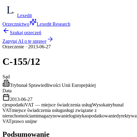
Lexedit
Orzecznictwo
Lexedit Research
Szukaj orzeczeń
Zapytaj AI o tę sprawę
Orzeczenie
·
2013-06-27
C-155/12
Sąd
Trybunał Sprawiedliwości Unii Europejskiej
Data
2013-06-27
cjeu
podatki
VAT — miejsce świadczenia usług
Wysoka
trybunal
VAT
miejsce świadczenia usług
usługi związane z
nieruchomościami
magazynowanie
logistyka
opodatkowanie
dyrektywa
VAT
prawo unijne
Podsumowanie