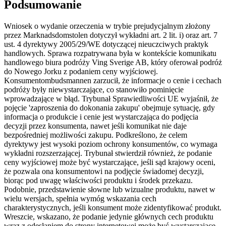
Podsumowanie
Wniosek o wydanie orzeczenia w trybie prejudycjalnym złożony
przez Marknadsdomstolen dotyczył wykładni art. 2 lit. i) oraz art. 7
ust. 4 dyrektywy 2005/29/WE dotyczącej nieuczciwych praktyk
handlowych. Sprawa rozpatrywana była w kontekście komunikatu
handlowego biura podróży Ving Sverige AB, który oferował podróż
do Nowego Jorku z podaniem ceny wyjściowej.
Konsumentombudsmannen zarzucił, że informacje o cenie i cechach
podróży były niewystarczające, co stanowiło pominięcie
wprowadzające w błąd. Trybunał Sprawiedliwości UE wyjaśnił, że
pojęcie 'zaproszenia do dokonania zakupu' obejmuje sytuację, gdy
informacja o produkcie i cenie jest wystarczająca do podjęcia
decyzji przez konsumenta, nawet jeśli komunikat nie daje
bezpośredniej możliwości zakupu. Podkreślono, że celem
dyrektywy jest wysoki poziom ochrony konsumentów, co wymaga
wykładni rozszerzającej. Trybunał stwierdził również, że podanie
ceny wyjściowej może być wystarczające, jeśli sąd krajowy oceni,
że pozwala ona konsumentowi na podjęcie świadomej decyzji,
biorąc pod uwagę właściwości produktu i środek przekazu.
Podobnie, przedstawienie słowne lub wizualne produktu, nawet w
wielu wersjach, spełnia wymóg wskazania cech
charakterystycznych, jeśli konsument może zidentyfikować produkt.
Wreszcie, wskazano, że podanie jedynie głównych cech produktu
wraz z odesłaniem do strony internetowej może być wystarczające,