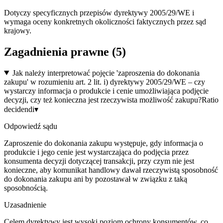
Dotyczy specyficznych przepisów dyrektywy 2005/29/WE i
wymaga oceny konkretnych okoliczności faktycznych przez sąd
krajowy.
Zagadnienia prawne (
5
)
Jak należy interpretować pojęcie 'zaproszenia do dokonania
zakupu' w rozumieniu art. 2 lit. i) dyrektywy 2005/29/WE – czy
wystarczy informacja o produkcie i cenie umożliwiająca podjęcie
decyzji, czy też konieczna jest rzeczywista możliwość zakupu?
Ratio
decidendi
▾
Odpowiedź sądu
Zaproszenie do dokonania zakupu występuje, gdy informacja o
produkcie i jego cenie jest wystarczająca do podjęcia przez
konsumenta decyzji dotyczącej transakcji, przy czym nie jest
konieczne, aby komunikat handlowy dawał rzeczywistą sposobność
do dokonania zakupu ani by pozostawał w związku z taką
sposobnością.
Uzasadnienie
Celem dyrektywy jest wysoki poziom ochrony konsumentów, co