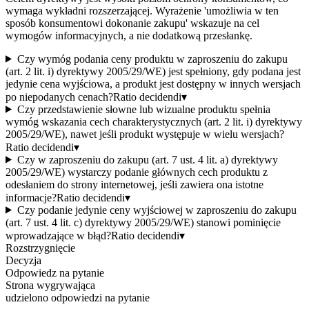
wymaga wykładni rozszerzającej. Wyrażenie 'umożliwia w ten
sposób konsumentowi dokonanie zakupu' wskazuje na cel
wymogów informacyjnych, a nie dodatkową przesłankę.
Czy wymóg podania ceny produktu w zaproszeniu do zakupu
(art. 2 lit. i) dyrektywy 2005/29/WE) jest spełniony, gdy podana jest
jedynie cena wyjściowa, a produkt jest dostępny w innych wersjach
po niepodanych cenach?
Ratio decidendi
▾
Czy przedstawienie słowne lub wizualne produktu spełnia
wymóg wskazania cech charakterystycznych (art. 2 lit. i) dyrektywy
2005/29/WE), nawet jeśli produkt występuje w wielu wersjach?
Ratio decidendi
▾
Czy w zaproszeniu do zakupu (art. 7 ust. 4 lit. a) dyrektywy
2005/29/WE) wystarczy podanie głównych cech produktu z
odesłaniem do strony internetowej, jeśli zawiera ona istotne
informacje?
Ratio decidendi
▾
Czy podanie jedynie ceny wyjściowej w zaproszeniu do zakupu
(art. 7 ust. 4 lit. c) dyrektywy 2005/29/WE) stanowi pominięcie
wprowadzające w błąd?
Ratio decidendi
▾
Rozstrzygnięcie
Decyzja
Odpowiedz na pytanie
Strona wygrywająca
udzielono odpowiedzi na pytanie