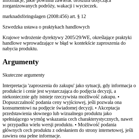
Informacje, jakie powinna zawierać broszura dotycząca
zorganizowanych podróży, wakacji i wycieczek.
marknadsföringslagen (2008:456) art. § 12
Szwedzka ustawa o praktykach handlowych
Krajowe wdrożenie dyrektywy 2005/29/WE, określające praktyki
handlowe wprowadzające w błąd w kontekście zaproszenia do
nabycia produktu.
Argumenty
Skuteczne argumenty
Interpretacja 'zaproszenia do zakupu' jako sytuacji, gdy informacja o
produkcie i cenie jest wystarczająca do podjęcia decyzji, a
niekoniecznie gdy istnieje rzeczywista możliwość zakupu. •
Dopuszczalność podania ceny wyjściowej, jeśli pozwala ona
konsumentowi na podjęcie świadomej decyzji. • Akceptacja
przedstawienia słownego lub wizualnego produktu jako
spełniającego wymóg wskazania cech charakterystycznych, nawet
w przypadku wielu wersji produktu. • Możliwość podania
głównych cech produktu z odesłaniem do strony internetowej, jeśli
zawiera ona pełne informacje.