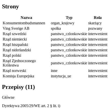
Strony
Nazwa
Typ
Rola
Konsumentombudsmannen
organ_krajowy
skarżący
Ving Sverige AB
spolka
pozwany
Rząd szwedzki
panstwo_czlonkowskie
interwenient
Rząd niemiecki
panstwo_czlonkowskie
interwenient
Rząd hiszpański
panstwo_czlonkowskie
interwenient
Rząd niderlandzki
panstwo_czlonkowskie
interwenient
Rząd polski
panstwo_czlonkowskie
interwenient
Rząd Zjednoczonego
panstwo_czlonkowskie
interwenient
Królestwa
Rząd norweski
inne
interwenient
Komisja Europejska
instytucja_ue
interwenient
Przepisy (
11
)
Główne
Dyrektywa 2005/29/WE art. 2 § lit. i)