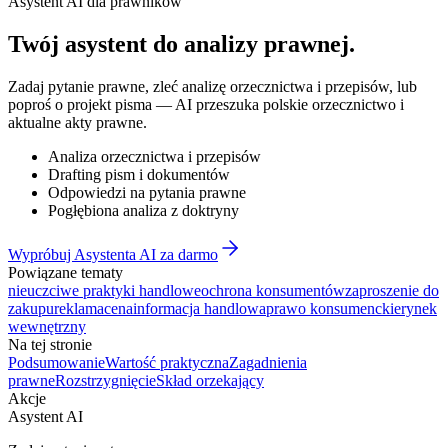
Asystent AI dla prawników
Twój asystent do
analizy prawnej
.
Zadaj pytanie prawne, zleć analizę orzecznictwa i przepisów, lub
poproś o projekt pisma — AI przeszuka polskie orzecznictwo i
aktualne akty prawne.
Analiza orzecznictwa i przepisów
Drafting pism i dokumentów
Odpowiedzi na pytania prawne
Pogłębiona analiza z doktryny
Wypróbuj Asystenta AI za darmo
Powiązane tematy
nieuczciwe praktyki handlowe
ochrona konsumentów
zaproszenie do
zakupu
reklama
cena
informacja handlowa
prawo konsumenckie
rynek
wewnętrzny
Na tej stronie
Podsumowanie
Wartość praktyczna
Zagadnienia
prawne
Rozstrzygnięcie
Skład orzekający
Akcje
Asystent AI