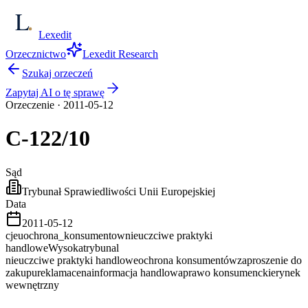
Lexedit
Orzecznictwo
Lexedit Research
Szukaj orzeczeń
Zapytaj AI o tę sprawę
Orzeczenie
·
2011-05-12
C-122/10
Sąd
Trybunał Sprawiedliwości Unii Europejskiej
Data
2011-05-12
cjeu
ochrona_konsumentow
nieuczciwe praktyki
handlowe
Wysoka
trybunal
nieuczciwe praktyki handlowe
ochrona konsumentów
zaproszenie do
zakupu
reklama
cena
informacja handlowa
prawo konsumenckie
rynek
wewnętrzny