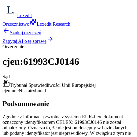
Lexedit
Orzecznictwo
Lexedit Research
Szukaj orzeczeń
Zapytaj AI o tę sprawę
Orzeczenie
cjeu:61993CJ0146
Sąd
Trybunał Sprawiedliwości Unii Europejskiej
cjeu
inne
Niska
trybunal
Podsumowanie
Zgodnie z informacją zwrotną z systemu EUR-Lex, dokument
oznaczony identyfikatorem CELEX: 61993CJ0146 nie został
odnaleziony. Oznacza to, że nie jest on dostępny w bazie danych
lub podany identyfikator jest nieprawidłowy. W związku z tym nie