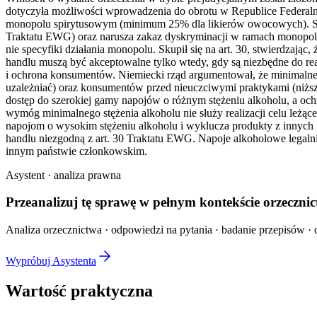
dotyczyła możliwości wprowadzenia do obrotu w Republice Federalnej
monopolu spirytusowym (minimum 25% dla likierów owocowych). Ska
Traktatu EWG) oraz narusza zakaz dyskryminacji w ramach monopoli 
nie specyfiki działania monopolu. Skupił się na art. 30, stwierdza
handlu muszą być akceptowalne tylko wtedy, gdy są niezbędne do rea
i ochrona konsumentów. Niemiecki rząd argumentował, że minimalne s
uzależniać) oraz konsumentów przed nieuczciwymi praktykami (niższe
dostęp do szerokiej gamy napojów o różnym stężeniu alkoholu, a o
wymóg minimalnego stężenia alkoholu nie służy realizacji celu le
napojom o wysokim stężeniu alkoholu i wyklucza produkty z innych
handlu niezgodną z art. 30 Traktatu EWG. Napoje alkoholowe leg
innym państwie członkowskim.
Asystent · analiza prawna
Przeanalizuj tę sprawę w
pełnym kontekście
orzecznic
Analiza orzecznictwa · odpowiedzi na pytania · badanie przepisów · d
Wypróbuj Asystenta
Wartość praktyczna