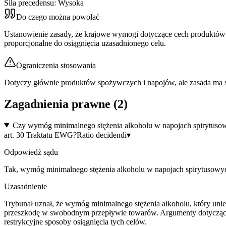
Siła precedensu:
Wysoka
Do czego można powołać
Ustanowienie zasady, że krajowe wymogi dotyczące cech produktów (
proporcjonalne do osiągnięcia uzasadnionego celu.
Ograniczenia stosowania
Dotyczy głównie produktów spożywczych i napojów, ale zasada ma 
Zagadnienia prawne (
2
)
Czy wymóg minimalnego stężenia alkoholu w napojach spirytuso
art. 30 Traktatu EWG?
Ratio decidendi
▾
Odpowiedź sądu
Tak, wymóg minimalnego stężenia alkoholu w napojach spirytusowy
Uzasadnienie
Trybunał uznał, że wymóg minimalnego stężenia alkoholu, który un
przeszkodę w swobodnym przepływie towarów. Argumenty dotyczące oc
restrykcyjne sposoby osiągnięcia tych celów.