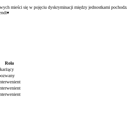
sowych mieści się w pojęciu dyskryminacji między jednostkami poch
endi
▾
Rola
skarżący
pozwany
interwenient
interwenient
interwenient