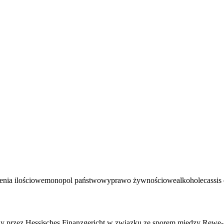
enia ilościowe
monopol państwowy
prawo żywnościowe
alkohole
cassis
ony przez Hessisches Finanzgericht w związku ze sporem między Rew