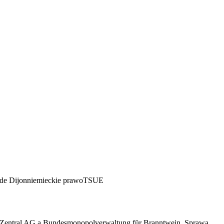
 de Dijon
niemieckie prawo
TSUE
e-Zentral AG a Bundesmonopolverwaltung für Branntwein. Sprawa