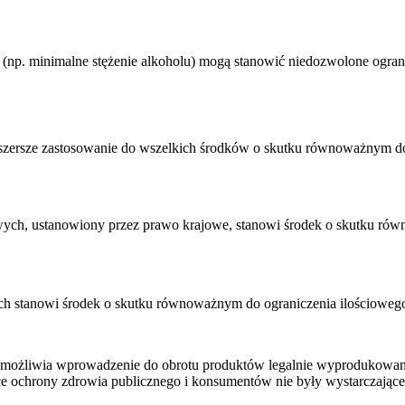
np. minimalne stężenie alkoholu) mogą stanowić niedozwolone ograni
szersze zastosowanie do wszelkich środków o skutku równoważnym do
wych, ustanowiony przez prawo krajowe, stanowi środek o skutku ró
ch stanowi środek o skutku równoważnym do ograniczenia ilościoweg
iemożliwia wprowadzenie do obrotu produktów legalnie wyprodukowan
hrony zdrowia publicznego i konsumentów nie były wystarczające, aby