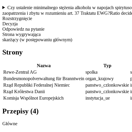
Czy ustalenie minimalnego stężenia alkoholu w napojach spirytu
zaopatrzenia i zbytu w rozumieniu art. 37 Traktatu EWG?
Ratio decid
Rozstrzygnięcie
Decyzja
Odpowiedz na pytanie
Strona wygrywająca
skarżący (w postępowaniu głównym)
Strony
Nazwa
Typ
Rewe-Zentral AG
spolka
Bundesmonopolverwaltung für Branntwein
organ_krajowy
Rząd Republiki Federalnej Niemiec
panstwo_czlonkowskie
Rząd Królestwa Danii
panstwo_czlonkowskie
Komisja Wspólnot Europejskich
instytucja_ue
Przepisy (
4
)
Główne