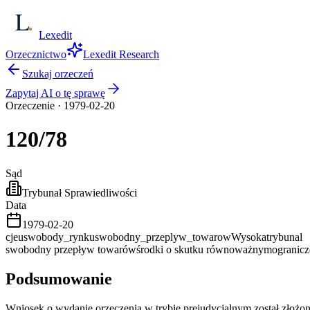
Lexedit
Orzecznictwo
Lexedit Research
Szukaj orzeczeń
Zapytaj AI o tę sprawę
Orzeczenie
·
1979-02-20
120/78
Sąd
Trybunał Sprawiedliwości
Data
1979-02-20
cjeu
swobody_rynku
swobodny_przeplyw_towarow
Wysoka
trybunal
swobodny przepływ towarów
środki o skutku równoważnym
ogranicz
Podsumowanie
Wniosek o wydanie orzeczenia w trybie prejudycjalnym został złoż