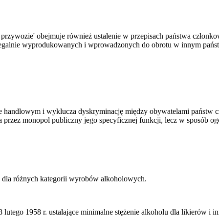
 przywozie' obejmuje również ustalenie w przepisach państwa członko
legalnie wyprodukowanych i wprowadzonych do obrotu w innym pańs
ze handlowym i wyklucza dyskryminację między obywatelami państw cz
 przez monopol publiczny jego specyficznej funkcji, lecz w sposób o
u dla różnych kategorii wyrobów alkoholowych.
tego 1958 r. ustalające minimalne stężenie alkoholu dla likierów i 