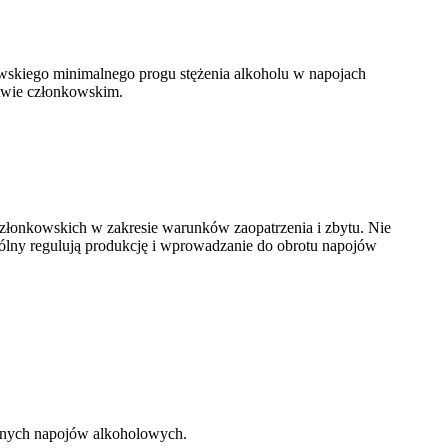
wskiego minimalnego progu stężenia alkoholu w napojach
twie członkowskim.
łonkowskich w zakresie warunków zaopatrzenia i zbytu. Nie
gólny regulują produkcję i wprowadzanie do obrotu napojów
innych napojów alkoholowych.