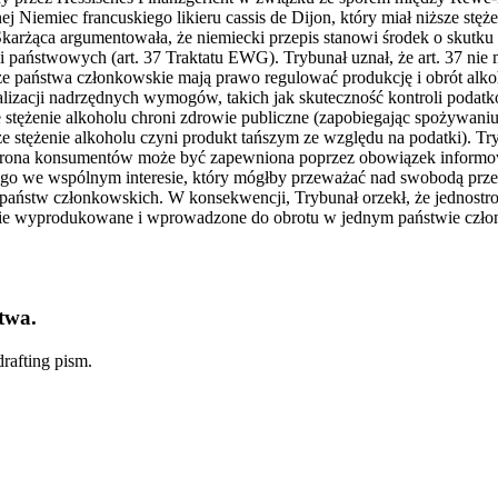
 Niemiec francuskiego likieru cassis de Dijon, który miał niższe stę
rżąca argumentowała, że niemiecki przepis stanowi środek o skutku
państwowych (art. 37 Traktatu EWG). Trybunał uznał, że art. 37 nie 
jąc, że państwa członkowskie mają prawo regulować produkcję i obrót
lizacji nadrzędnych wymogów, takich jak skuteczność kontroli podatk
tężenie alkoholu chroni zdrowie publiczne (zapobiegając spożywaniu 
 stężenie alkoholu czyni produkt tańszym ze względu na podatki). Try
chrona konsumentów może być zapewniona poprzez obowiązek informow
żącego we wspólnym interesie, który mógłby przeważać nad swobodą p
 państw członkowskich. W konsekwencji, Trybunał orzekł, że jednost
alnie wyprodukowane i wprowadzone do obrotu w jednym państwie c
twa.
rafting pism.