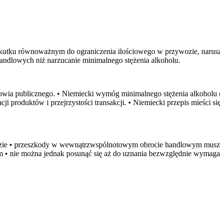
utku równoważnym do ograniczenia ilościowego w przywozie, naruszając
handlowych niż narzucanie minimalnego stężenia alkoholu.
rowia publicznego. • Niemiecki wymóg minimalnego stężenia alkohol
cji produktów i przejrzystości transakcji. • Niemiecki przepis mieści
zie • przeszkody w wewnątrzwspólnotowym obrocie handlowym muszą 
• nie można jednak posunąć się aż do uznania bezwzględnie wymaga