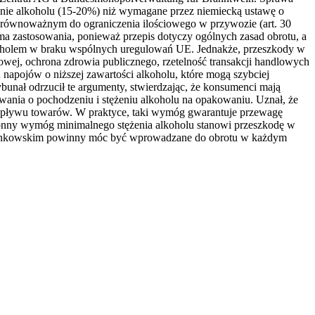
żenie alkoholu (15-20%) niż wymagane przez niemiecką ustawę o
 równoważnym do ograniczenia ilościowego w przywozie (art. 30
ma zastosowania, ponieważ przepis dotyczy ogólnych zasad obrotu, a
 alkoholem w braku wspólnych uregulowań UE. Jednakże, przeszkody w
owej, ochrona zdrowia publicznego, rzetelność transakcji handlowych
napojów o niższej zawartości alkoholu, które mogą szybciej
bunał odrzucił te argumenty, stwierdzając, że konsumenci mają
ania o pochodzeniu i stężeniu alkoholu na opakowaniu. Uznał, że
rzepływu towarów. W praktyce, taki wymóg gwarantuje przewagę
ronny wymóg minimalnego stężenia alkoholu stanowi przeszkodę w
złonkowskim powinny móc być wprowadzane do obrotu w każdym