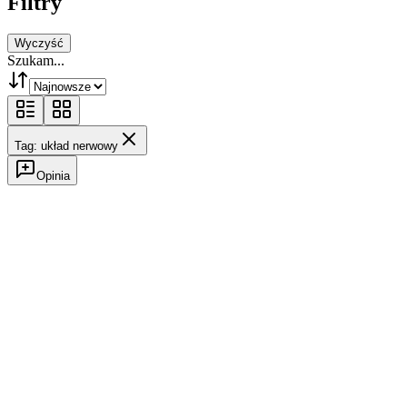
Filtry
Wyczyść
Szukam...
Tag: układ nerwowy
Opinia