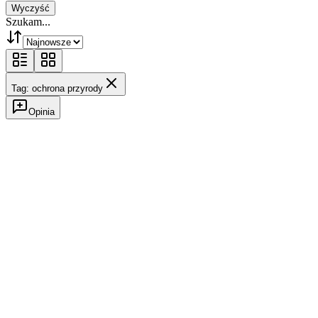
Wyczyść
Szukam...
Tag: ochrona przyrody
Opinia