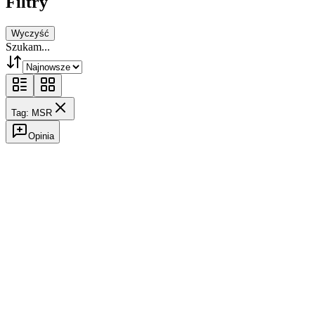
Filtry
Wyczyść
Szukam...
Tag: MSR
Opinia