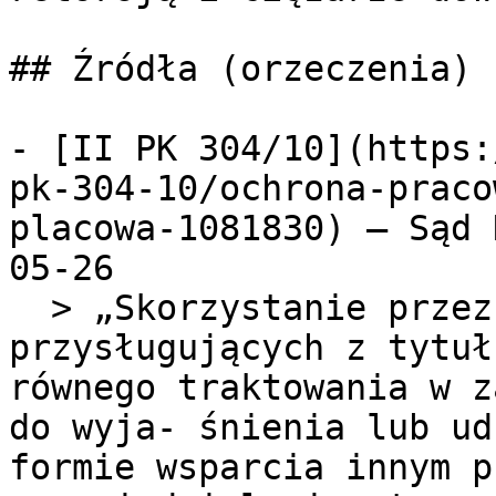
## Źródła (orzeczenia)

- [II PK 304/10](https:
pk-304-10/ochrona-praco
placowa-1081830) — Sąd 
05-26

  > „Skorzystanie przez pracownika z uprawnień 
przysługujących z tytuł
równego traktowania w z
do wyja- śnienia lub ud
formie wsparcia innym p