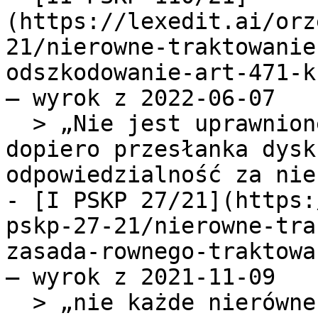
(https://lexedit.ai/orz
21/nierowne-traktowanie
odszkodowanie-art-471-k
— wyrok z 2022-06-07

  > „Nie jest uprawnione założenie skargi, że 
dopiero przesłanka dysk
odpowiedzialność za nie
- [I PSKP 27/21](https:
pskp-27-21/nierowne-tra
zasada-rownego-traktowa
— wyrok z 2021-11-09

  > „nie każde nierówne traktowanie pracowników 