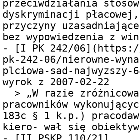
przeciwdziałania stosow
dyskryminacji płacowej,
przyczyny uzasadniające
bez wypowiedzenia z win
- [I PK 242/06](https:/
pk-242-06/nierowne-wyna
plciowa-sad-najwyzszy-6
wyrok z 2007-02-22

  > „W razie zróżnicowania wynagrodzenia 
pracowników wykonującyc
183c § 1 k.p.) pracodaw
kiero- wał się obiektyw
- [II PSKP 110/21]