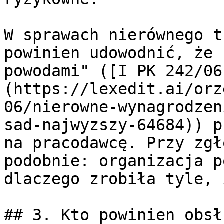
W sprawach nierównego t
powinien udowodnić, że 
powodami" ([I PK 242/06
(https://lexedit.ai/orz
06/nierowne-wynagrodzen
sad-najwyzszy-64684)) p
na pracodawcę. Przy zgł
podobnie: organizacja p
dlaczego zrobiła tyle, 
## 3. Kto powinien obsł