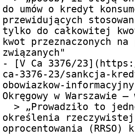
do umów o kredyt konsum
przewidujących stosowan
tylko do całkowitej kwo
kwot przeznaczonych na 
związanych"

- [V Ca 3376/23](https:
ca-3376-23/sankcja-kred
obowiazkow-informacyjny
Okręgowy w Warszawie — 
  > „Prowadziło to jednocześnie do wadliwego 
określenia rzeczywistej
oprocentowania (RRSO) k