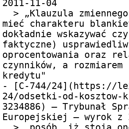
2011-11-04

  > „Klauzula zmiennego oprocentowania nie może 
mieć charakteru blankie
dokładnie wskazywać czy
faktyczne) usprawiedliw
oprocentowania oraz rel
czynników, a rozmiarem 
kredytu"

- [C-744/24](https://le
24/odsetki-od-kosztow-k
3234886) — Trybunał Spr
Europejskiej — wyrok z 
  > „posób, iż stoją one na przeszkodzie włączaniu 