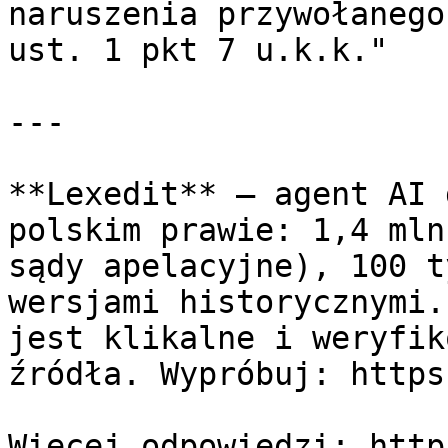
naruszenia przywołanego
ust. 1 pkt 7 u.k.k."

---

**Lexedit** — agent AI 
polskim prawie: 1,4 mln
sądy apelacyjne), 100 t
wersjami historycznymi.
jest klikalne i weryfik
źródła. Wypróbuj: https
Więcej odpowiedzi: http